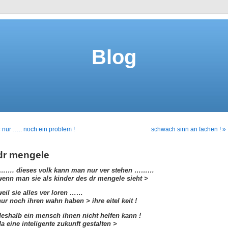
Blog
 nur ….. noch ein problem !
schwach sinn an fachen ! »
dr mengele
……. dieses volk kann man nur ver stehen ………
wenn man sie als kinder des dr mengele sieht >
weil sie alles ver loren ……
nur noch ihren wahn haben > ihre eitel keit !
deshalb ein mensch ihnen nicht helfen kann !
da eine inteligente zukunft gestalten >