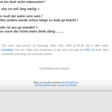
ie ein fach nicht interessiert !
 das ist voll lang weilig <
es muß der wahn sinn sein !
alles andere wurde schon lange zu tode ge bracht !
oder ist aus ge wandert >
nur noch der lichte wahn blieb übrig …….
This entry was posted on Samstag, März 14th, 2009 at 05:25 and is filed under
soziologie
. You can follow any responses to this entry through the
RSS 2.0
feed. Both
comments and pings are currently closed.
Comments are closed.
Blog is proudly powered by
WordPress
Entries (RSS)
and
Comments (RSS)
.