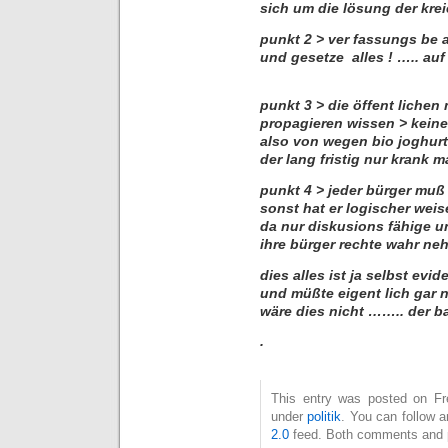
sich um die lösung der kre
punkt 2 > ver fassungs be a
und gesetze alles ! ….. au
punkt 3 > die öffent lichen
propagieren wissen > kein
also von wegen bio joghu
der lang fristig nur krank
punkt 4 > jeder bürger muß
sonst hat er logischer weis
da nur diskusions fähige un
ihre bürger rechte wahr 
dies alles ist ja selbst evid
und müßte eigent lich gar n
wäre dies nicht …….. der
.
This entry was posted on Fre
under
politik
. You can follow 
2.0
feed. Both comments and pi