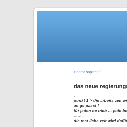
« homo sapiens ?
das neue regierung
.
punkt 1 > die arbeits zeit 
an ge passt !
für jeden be trieb … jede 
…….
die rest liche zeit wird daf