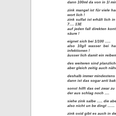
dann 100ml da von in 1l mi
zink mangel ist für viele h
wort lich !
zink sulfat ist erhält lich
7…. 13E
auf jeden fall direkten kon
säure !
eignet sich bei 1/100 …..
also 10g/l wasser bei ha
infektionen !
äusser lich damit ein reib
des weiteren sind planzlich
aber gleich zeitig auch näh
deshalb immer mindestens 
dann ist das sogar anti bak
sonst hilft das oel zwar zu
der aus schlag noch ….
siehe zink salbe ….. die abe
also nicht un be dingt ……
zink oxid gibt es auch in 