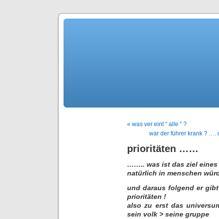
« was ver eint “ alle “ ?
war der führer krank ? …. 
prioritäten ……
…….. was ist das ziel eine
natürlich in menschen würd
und daraus folgend er gib
prioritäten !
also zu erst das universu
sein volk > seine gruppe