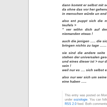
dann kommt er selbst mit 
da ohne das vor her gehend
in menschen würde un end l
also ent puppt sich die m
teufels >
“ ver wöhn dich auf de
niemanden etwas !
auch die jenigen ….. die si
bringen nichts zu tage ……
sie sind die andere seit
stehen der universalen ges
und eines dieser ist > nur 
sein !
weil nur es …. sich selbst 
also nur wer sich um seine
eine haben …..
This entry was posted on Mont
under
soziologie
. You can fol
RSS 2.0
feed. Both comments 