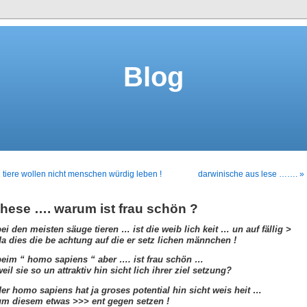
Blog
 tiere wollen nicht menschen würdig leben !
darwinische aus lese ……. »
these …. warum ist frau schön ?
bei den meisten säuge tieren … ist die weib lich keit … un auf fällig >
da dies die be achtung auf die er setz lichen männchen !
beim “ homo sapiens “ aber …. ist frau schön …
eil sie so un attraktiv hin sicht lich ihrer ziel setzung?
der homo sapiens hat ja groses potential hin sicht weis heit …
um diesem etwas >>> ent gegen setzen !