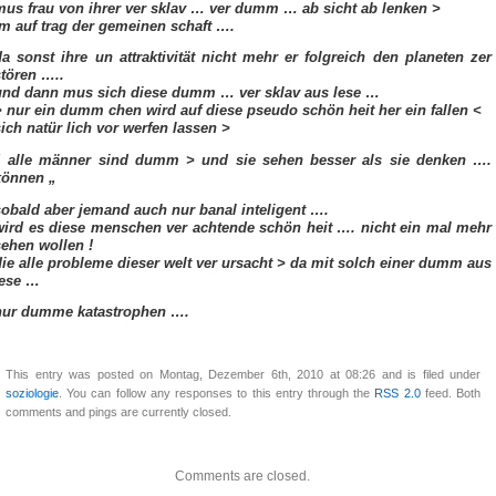
mus frau von ihrer ver sklav … ver dumm … ab sicht ab lenken >
im auf trag der gemeinen schaft ….
da sonst ihre un attraktivität nicht mehr er folgreich den planeten zer
stören …..
und dann mus sich diese dumm … ver sklav aus lese …
> nur ein dumm chen wird auf diese pseudo schön heit her ein fallen <
sich natür lich vor werfen lassen >
“ alle männer sind dumm > und sie sehen besser als sie denken ….
können „
sobald aber jemand auch nur banal inteligent ….
wird es diese menschen ver achtende schön heit …. nicht ein mal mehr
sehen wollen !
die alle probleme dieser welt ver ursacht > da mit solch einer dumm aus
lese …
nur dumme katastrophen ….
This entry was posted on Montag, Dezember 6th, 2010 at 08:26 and is filed under
soziologie
. You can follow any responses to this entry through the
RSS 2.0
feed. Both
comments and pings are currently closed.
Comments are closed.