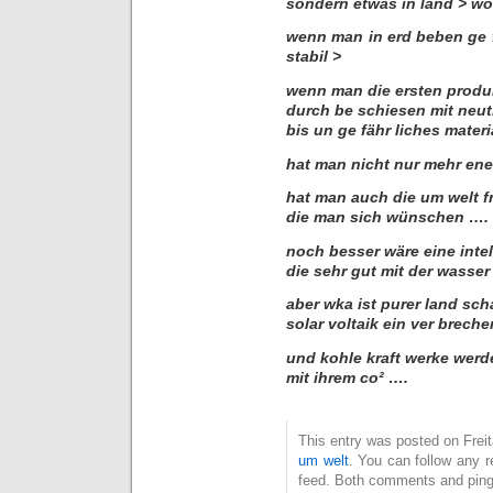
sondern etwas in land > wo 
wenn man in erd beben ge 
stabil >
wenn man die ersten produk
durch be schiesen mit neut
bis un ge fähr liches materi
hat man nicht nur mehr ene
hat man auch die um welt f
die man sich wünschen ….
noch besser wäre eine inte
die sehr gut mit der wasser
aber wka ist purer land sch
solar voltaik ein ver brech
und kohle kraft werke werd
mit ihrem co² ….
This entry was posted on Freita
um welt
. You can follow any r
feed. Both comments and pings