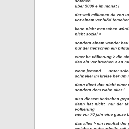
solchen
über 5000 e im monat !
der weil millionen da von u
vor einem ver blöd ferseher
kann nicht menschen würdi
nicht sozial >
sondern einem wander heu 
nur der tierischen ein bild
einer be völkerung > die sin
das ein ver brechen > an m
wenn jemand …. unter solc
schneller im kreise her um 
dann dient das nicht eine
sondern dem wahn aller !
also diesem tierischen gepr
dann hat nicht nur der tä
völkerung
wie vor 70 jahr eine ganze 
das alles > ein resultat de
welche nur die arbeits zeit 