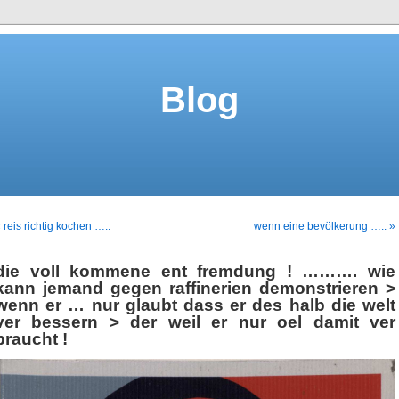
Blog
 reis richtig kochen …..
wenn eine bevölkerung ….. »
die voll kommene ent fremdung ! ………. wie
kann jemand gegen raffinerien demonstrieren >
wenn er … nur glaubt dass er des halb die welt
ver bessern > der weil er nur oel damit ver
braucht !