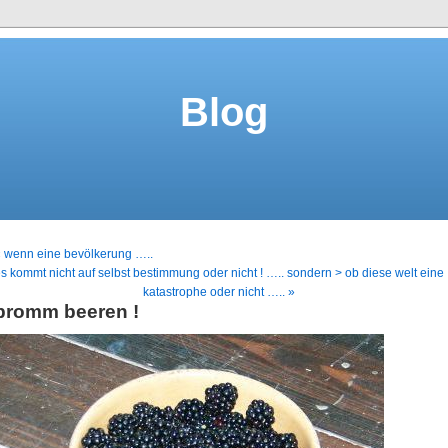
Blog
 wenn eine bevölkerung …..
s kommt nicht auf selbst bestimmung oder nicht ! ….. sondern > ob diese welt eine
katastrophe oder nicht ….. »
bromm beeren !