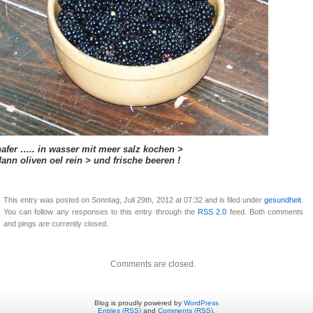
hafer ….. in wasser mit meer salz kochen >
dann oliven oel rein > und frische beeren !
This entry was posted on Sonntag, Juli 29th, 2012 at 07:32 and is filed under
gesundheit
.
You can follow any responses to this entry through the
RSS 2.0
feed. Both comments
and pings are currently closed.
Comments are closed.
Blog is proudly powered by
WordPress
Entries (RSS)
and
Comments (RSS)
.