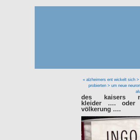
« alzheimers ent wickelt sich >
probierten > um neue neuro
al
des kaisers n
kleider …. ode
völkerung ….