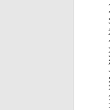
>
e
d
d
d
s
v
e
u