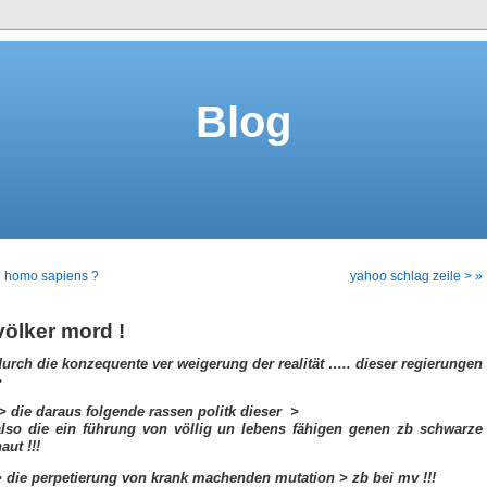
Blog
« homo sapiens ?
yahoo schlag zeile > »
völker mord !
durch die konzequente ver weigerung der realität ….. dieser regierungen
>
> die daraus folgende rassen politk dieser >
also die ein führung von völlig un lebens fähigen genen zb schwarze
aut !!!
> die perpetierung von krank machenden mutation > zb bei mv !!!