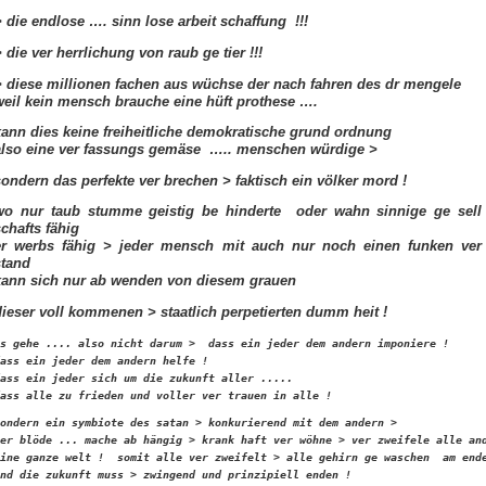
> die endlose …. sinn lose arbeit schaffung !!!
 die ver herrlichung von raub ge tier !!!
> diese millionen fachen aus wüchse der nach fahren des dr mengele
weil kein mensch brauche eine hüft prothese ….
kann dies keine freiheitliche demokratische grund ordnung
also eine ver fassungs gemäse ….. menschen würdige >
sondern das perfekte ver brechen > faktisch ein völker mord !
wo nur taub stumme geistig be hinderte oder wahn sinnige ge sell
schafts fähig
er werbs fähig > jeder mensch mit auch nur noch einen funken ver
stand
kann sich nur ab wenden von diesem grauen
dieser voll kommenen > staatlich perpetierten dumm heit !
s gehe .... also nicht darum >  dass ein jeder dem andern imponiere !

ass ein jeder dem andern helfe !

ass ein jeder sich um die zukunft aller .....

ass alle zu frieden und voller ver trauen in alle !  
ondern ein symbiote des satan > konkurierend mit dem andern >

er blöde ... mache ab hängig > krank haft ver wöhne > ver zweifele alle and
ine ganze welt !  somit alle ver zweifelt > alle gehirn ge waschen  am ende
nd die zukunft muss > zwingend und prinzipiell enden !  