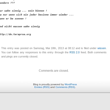
ondern ??? 

ur wahn sinnig ... sein können !

a nur wenn sich ein jeder besinne immer wieder ...

ann er be sonnen !

nd nicht massen wahn sinnig
ttp://de.teraproa.org
This entry was posted on Samstag, Mai 18th, 2013 at 08:12 and is filed under
wissen
.
You can follow any responses to this entry through the
RSS 2.0
feed. Both comments
and pings are currently closed.
Comments are closed.
Blog is proudly powered by
WordPress
Entries (RSS)
and
Comments (RSS)
.