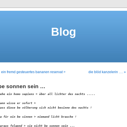
Blog
 ein fremd gesteuertes bananen reservat >
die blöd kanzelerin …. »
be sonnen sein …
ehe ein homo sapiens > über all lichter des nachts .....

ann wisse er sofort > 

ass diese be völkerung sich nicht besinne des nachts !
a für ein be sinnen > niemand licht brauche !

araus folgend > sie nicht be sonnen sein ...
