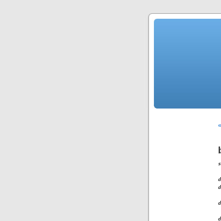
«
s
d
d
d
d