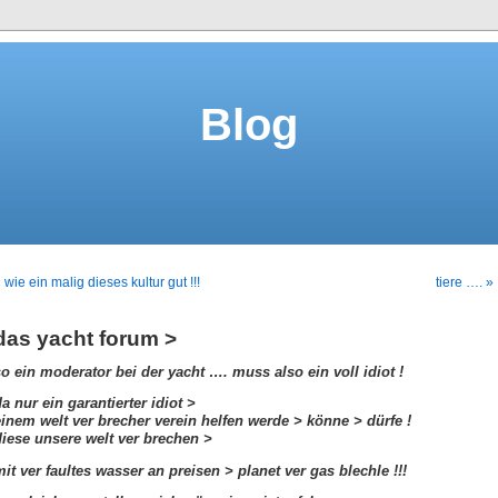
Blog
 wie ein malig dieses kultur gut !!!
tiere …. »
das yacht forum >
so ein moderator bei der yacht …. muss also ein voll idiot !
a nur ein garantierter idiot >
einem welt ver brecher verein helfen werde > könne > dürfe !
diese unsere welt ver brechen >
it ver faultes wasser an preisen > planet ver gas blechle !!!