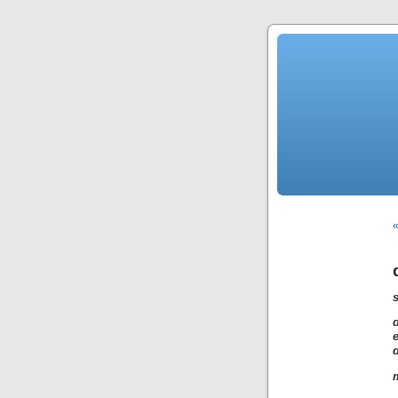
«
d
m