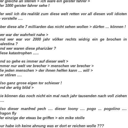
er gleiche an stellen > ich wäre ein geister fahrer >
er 1000 geister fahrer sehe !
er weil ich die realität zum diese welt retten vor all diesen voll idioten
> vorstelle ….
aber diese alle 7 milliarden das nicht sehen wollen > dürfen … können !
wer war der wahrheit nahe >
und wer war vor 2000 jahr völker rechts widrig ein ge brochen in
palestina ?
und wer waren diese pharizäer ?
diese katastrophen …..
und so gehe es immer auf dieser welt >
immer nur welt ver brecher > menschen ver brecher >
die jeden menschen > der ihnen helfen kann … will >
zer stören ….
also ganz grose eigen tor schieser !
und der artig blöd >
sie können das noch nicht ein mal nach jahr tausenden nach voll ziehen
…..
also dieser manfred pech …. dieser loony …. pogo … pogolino ….
dragon fly
der einzige der etwas be griffen > ein mike stolle
nur habe ich keine ahnung was er dort er reichen wolle ???