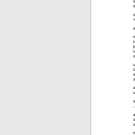
v
d
d