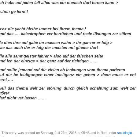
ich habe auf jeden fall alles was ein mensch dort lernen kann >
schon ge lernt !
>>> die yacht bleibe immer bei ihrem thema !
und das …. katastrophen ver herrlichen und reale lösungen zer stören
da dies ihre auf gabe im massen wahn > ihr ganzer er folg >
wie das auch der er folg der meisten mit glieder dort
ie alle samt geister fahrer > also auf der falschen seite
und ich der einzige > der ganz auf der richtigen …..
und sollte jemand auf die vielen ab lenkungen vom thema parieren
auf die be leidigungen einer inteligenz ein gehen > dann muss er ent
fernt ….
weil das thema welt zer störung durch gleich schaltung zum welt zer
törer
darf nicht ver lassen ……
This entry was posted on Sonntag, Juli 21st, 2013 at 05:43 and is filed under
soziologie
.