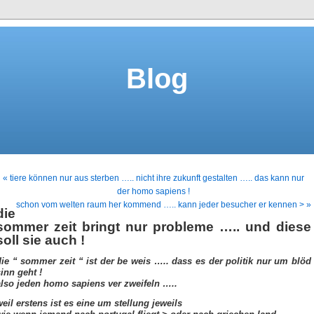
Blog
« tiere können nur aus sterben ….. nicht ihre zukunft gestalten ….. das kann nur
der homo sapiens !
schon vom welten raum her kommend ….. kann jeder besucher er kennen > »
die
sommer zeit bringt nur probleme ….. und diese
soll sie auch !
die “ sommer zeit “ ist der be weis ….. dass es der politik nur um blöd
inn geht !
also jeden homo sapiens ver zweifeln …..
weil erstens ist es eine um stellung jeweils