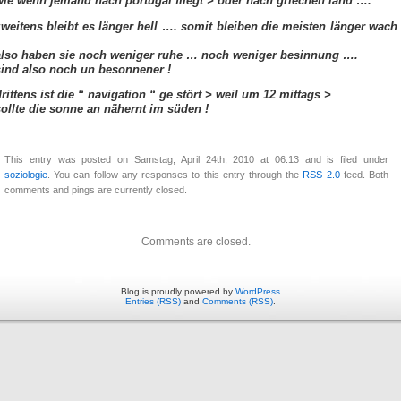
wie wenn jemand nach portugal fliegt > oder nach griechen land ….
zweitens bleibt es länger hell …. somit bleiben die meisten länger wach
also haben sie noch weniger ruhe … noch weniger besinnung ….
sind also noch un besonnener !
rittens ist die “ navigation “ ge stört > weil um 12 mittags >
sollte die sonne an nähernt im süden !
This entry was posted on Samstag, April 24th, 2010 at 06:13 and is filed under
soziologie
. You can follow any responses to this entry through the
RSS 2.0
feed. Both
comments and pings are currently closed.
Comments are closed.
Blog is proudly powered by
WordPress
Entries (RSS)
and
Comments (RSS)
.