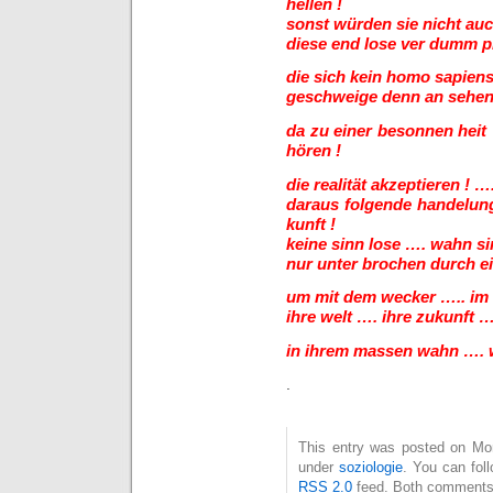
hellen !
sonst würden sie nicht auc
diese end lose ver dumm 
die sich kein homo sapiens
geschweige denn an sehen
da zu einer besonnen heit
hören !
die realität akzeptieren !
daraus folgende handelung
kunft !
keine sinn lose …. wahn si
nur unter brochen durch ei
um mit dem wecker ….. im 
ihre welt …. ihre zukunft 
in ihrem massen wahn …. w
.
This entry was posted on Mont
under
soziologie
. You can fol
RSS 2.0
feed. Both comments 