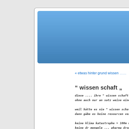
« etwas hinter grund wissen ……
“ wissen schaft „
diese .... ihre " wissen schaft
ohne auch nur an satz weise ein
weil hätte es nie " wissen schaf
dann gäbe es keine resourcen ver
keine klima katastrophe > 100m 
keine dr mengele ... pharma drog