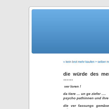
« kein brot mehr kaufen > selber 
die würde des men
……
ver loren !
da tiere … un ge ziefer ….
psycho pathinnen und ihre 
die ver fassungs gemäse