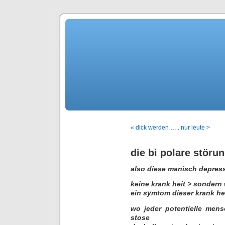
« dick werden ….. nur leute >
die bi polare störu
also diese manisch depres
keine krank heit > sondern 
ein symtom dieser krank he
wo jeder potentielle men
stose