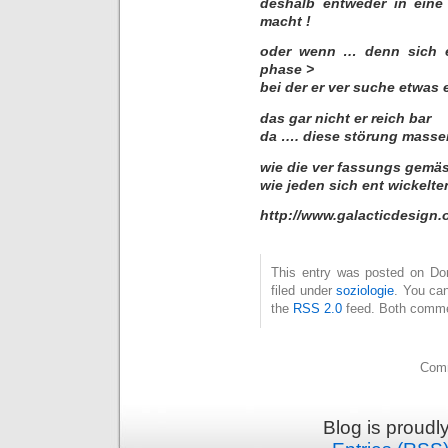
deshalb entweder in eine 
macht !
oder wenn … denn sich ei
phase >
bei der er ver suche etwas 
das gar nicht er reich bar
da …. diese störung masse
wie die ver fassungs gemäs
wie jeden sich ent wickelt
http://www.galacticdesign.
This entry was posted on Don
filed under
soziologie
. You can
the
RSS 2.0
feed. Both commen
Comm
Blog is proud