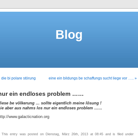
Blog
 die bi polare störung
eine ein bildungs be schaffungs sucht liege vor ….. »
nur ein endloses problem ……
diese be völkerung … sollte eigentlich meine lösung !
sie aber aus nahms los nur ein endloses problem ……
ttp://www.galacticnation.org
This entry was posted on Dienstag, März 26th, 2013 at 08:45 and is filed under