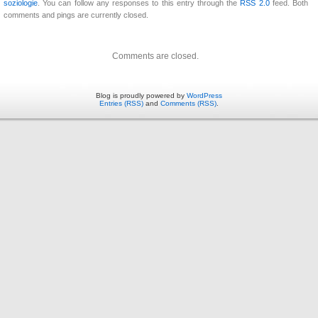
soziologie
. You can follow any responses to this entry through the
RSS 2.0
feed. Both
comments and pings are currently closed.
Comments are closed.
Blog is proudly powered by
WordPress
Entries (RSS)
and
Comments (RSS)
.