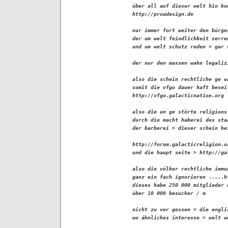
über all auf dieser welt hin ko
http://proadesign.de

nur immer fort weiter den bürge
der um welt feindlichkeit zerre
und um welt schutz reden > gar 
der nur den massen wahn legalizi
also die schein rechtliche ge w
somit die vfgo dauer haft beseit
http://vfgo.galacticnation.org

also die un ge störte religions
durch die macht haberei des sta
der barberei > dieser schein hei
http://forum.galacticreligion.o
und die haupt seite > http://ga
also die völker rechtliche immu
ganz ein fach ignorieren .....h
dieses habe 250 000 mitglieder 
über 10 000 besucher / m

nicht zu ver gessen > die englis
wo ähnliches interesse > welt we