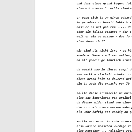
und dass etwas grund legend fal
also mit diesen " rechts staaten
er gebe sich ja an einem eduard
im paradies in hawaii lebte > s
dass er es auf gab zum ..... de
oder ein julian assange > der s
weil er ein ge wissen > das ja 
also ihnen zb !?

wir sind als nicht irre > ge hö
sondern diese stadt ver waltung
da all gemein ge fährlich krank 
da gewalt sam in diesen sumpf d
zum markt wirtschaft roboter ..
diese krank heit an dauernd auf
die ja auch die ursache vor 70 j
sollte diese kriminelle an mass
also das ignorieren von artikel
da dieser wider stand von einer
die .... all diese massen wahn 
als wahr haftig not wendig an ge
sollte wir nicht in ruhe unsere
also unsere menschen würdige re
also menschen ... religions rech