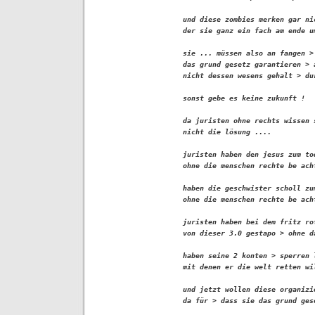
und diese zombies merken gar ni
der sie ganz ein fach am ende u
sie ... müssen also an fangen > 
das grund gesetz garantieren > 
nicht dessen wesens gehalt > du
sonst gebe es keine zukunft !

da juristen ohne rechts wissen 
nicht die lösung ....

juristen haben den jesus zum to
ohne die menschen rechte be acht
haben die geschwister scholl zum
ohne die menschen rechte be acht
juristen haben bei dem fritz ro
von dieser 3.0 gestapo > ohne d
haben seine 2 konten > sperren 
mit denen er die welt retten wi
und jetzt wollen diese organizi
da für > dass sie das grund gese