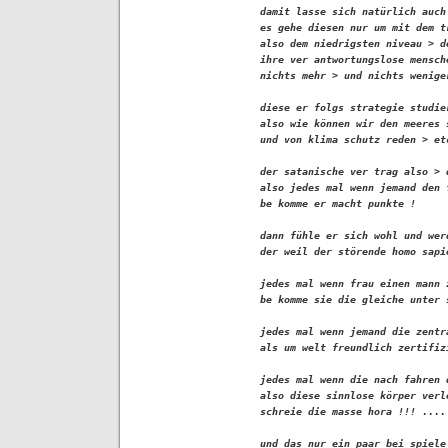
damit lasse sich natürlich auch
es gehe diesen nur um mit dem t
also dem niedrigsten niveau > d
ihre ver antwortungslose mensch
nichts mehr > und nichts wenige
diese er folgs strategie studie
also wie können wir den meeres 
und von klima schutz reden > etc
der satanische ver trag also > 
also jedes mal wenn jemand den 
be komme er macht punkte !

dann fühle er sich wohl und wer
der weil der störende homo sapi
jedes mal wenn frau einen mann 
be komme sie die gleiche unter 
jedes mal wenn jemand die zentr
als um welt freundlich zertifiz
jedes mal wenn die nach fahren 
also diese sinnlose körper verl
schreie die masse hora !!! ....
und das nur ein paar bei spiele