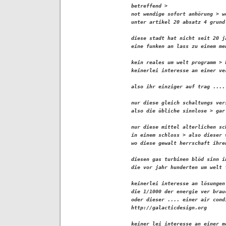
betreffend > 

not wendige sofort anhörung > w
unter artikel 20 absatz 4 grund 
diese stadt hat nicht seit 20 j
eine funken an lass zu einem me
kein reales um welt programm > 
keinerlei interesse an einer ve
also ihr einziger auf trag .....
nur diese gleich schaltungs ver
also die übliche sinnlose > gar
nur diese mittel alterlichen sc
in einem schloss > also dieser 
wo diese gewalt herrschaft ihre
diesen gas turbinen blöd sinn in
die vor jahr hunderten um welt 
keinerlei interesse an lösungen
die 1/1000 der energie ver brau
oder dieser .... einer air cond
http://galacticdesign.org

keiner lei interesse an einer m