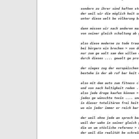
sondern zu ihrer sünd haften st
der weil wir die möglich keit u
unter diese welt be völkerung br
dann müssen wir nach anderen ma
von seiner gleich schaltung ab g
also diese moderne zu tode trau
bei bürgern ein brechen > von d
nur zum ge walt sam den willen 
durch dieses .... gewalt ge prot
der sieges zug der europäischen
bestehe in der ab ruf bar keit 
also mit dem auto zum fitness cl
und von nach haltigkeit reden ..
also jede droge kaufen können >
jedes ge wünschte toxin .... un
in dieser totalitären frei heit
wo ein jeder immer er reich bar
der weil ohne jede an sprech ba
weil der wahn in seiner gleich 
die un um stösliche referenz > 
der weil die realität be schrei