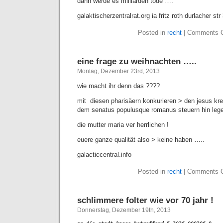
dann werde es milliarden tode ….
galaktischerzentralrat.org ia fritz roth durlacher st
Posted in
recht
|
Comments C
eine frage zu weihnachten …..
Montag, Dezember 23rd, 2013
wie macht ihr denn das ????
mit diesen pharisäern konkurieren > den jesus kr
dem senatus populusque romanus steuern hin leg
die mutter maria ver herrlichen !
euere ganze qualität also > keine haben …..
galacticcentral.info
Posted in
recht
|
Comments C
schlimmere folter wie vor 70 jahr !
Donnerstag, Dezember 19th, 2013