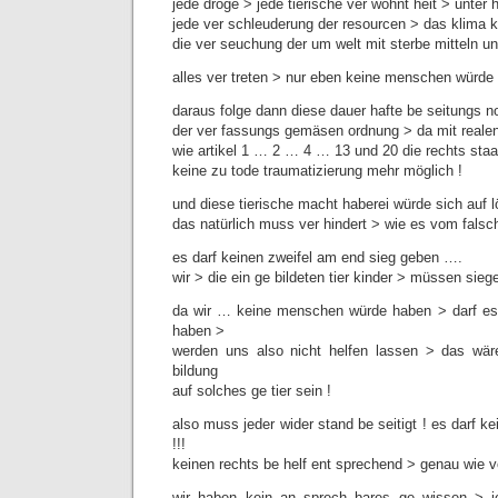
jede droge > jede tierische ver wöhnt heit > unter 
jede ver schleuderung der resourcen > das klima 
die ver seuchung der um welt mit sterbe mitteln u
alles ver treten > nur eben keine menschen würde 
daraus folge dann diese dauer hafte be seitungs n
der ver fassungs gemäsen ordnung > da mit realen
wie artikel 1 … 2 … 4 … 13 und 20 die rechts staa
keine zu tode traumatizierung mehr möglich !
und diese tierische macht haberei würde sich auf l
das natürlich muss ver hindert > wie es vom falsch
es darf keinen zweifel am end sieg geben ….
wir > die ein ge bildeten tier kinder > müssen siege
da wir … keine menschen würde haben > darf es
haben >
werden uns also nicht helfen lassen > das wär
bildung
auf solches ge tier sein !
also muss jeder wider stand be seitigt ! es darf
!!!
keinen rechts be helf ent sprechend > genau wie v
wir haben kein an sprech bares ge wissen > j