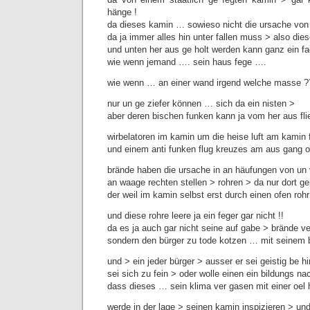
hänge !
da dieses kamin … sowieso nicht die ursache von
da ja immer alles hin unter fallen muss > also dies
und unten her aus ge holt werden kann ganz ein f
wie wenn jemand …. sein haus fege ….
wie wenn … an einer wand irgend welche masse ?
nur un ge ziefer können … sich da ein nisten >
aber deren bischen funken kann ja vom her aus fl
wirbelatoren im kamin um die heise luft am kamin f
und einem anti funken flug kreuzes am aus gang o
brände haben die ursache in an häufungen von un
an waage rechten stellen > rohren > da nur dort g
der weil im kamin selbst erst durch einen ofen roh
und diese rohre leere ja ein feger gar nicht !!
da es ja auch gar nicht seine auf gabe > brände ve
sondern den bürger zu tode kotzen … mit seinem b
und > ein jeder bürger > ausser er sei geistig be hi
sei sich zu fein > oder wolle einen ein bildungs na
dass dieses … sein klima ver gasen mit einer oel 
werde in der lage > seinen kamin inspizieren > u