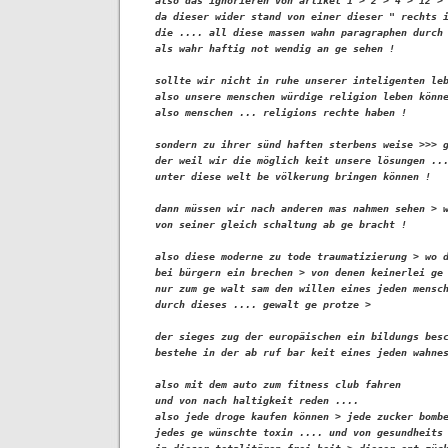
also das ignorieren von artikel 1 > 2 > 4 > 12 > 
da dieser wider stand von einer dieser " rechts i
die .... all diese massen wahn paragraphen durch 
als wahr haftig not wendig an ge sehen !

sollte wir nicht in ruhe unserer inteligenten leb
also unsere menschen würdige religion leben könne
also menschen ... religions rechte haben !

sondern zu ihrer sünd haften sterbens weise >>> g
der weil wir die möglich keit unsere lösungen ...
unter diese welt be völkerung bringen können !

dann müssen wir nach anderen mas nahmen sehen > w
von seiner gleich schaltung ab ge bracht !

also diese moderne zu tode traumatizierung > wo d
bei bürgern ein brechen > von denen keinerlei ge 
nur zum ge walt sam den willen eines jeden mensch
durch dieses .... gewalt ge protze >

der sieges zug der europäischen ein bildungs besc
bestehe in der ab ruf bar keit eines jeden wahnes
also mit dem auto zum fitness club fahren 

und von nach haltigkeit reden ....

also jede droge kaufen können > jede zucker bombe
jedes ge wünschte toxin .... und von gesundheits 