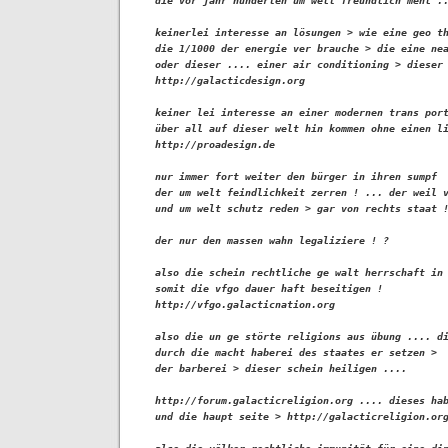
die vor jahr hunderten um welt freundlich mehl ..
keinerlei interesse an lösungen > wie eine geo th
die 1/1000 der energie ver brauche > die eine nea
oder dieser .... einer air conditioning > dieser 
http://galacticdesign.org

keiner lei interesse an einer modernen trans port
über all auf dieser welt hin kommen ohne einen li
http://proadesign.de

nur immer fort weiter den bürger in ihren sumpf 

der um welt feindlichkeit zerren ! ... der weil v
und um welt schutz reden > gar von rechts staat !
der nur den massen wahn legaliziere ! ?

also die schein rechtliche ge walt herrschaft in 
somit die vfgo dauer haft beseitigen ! 

http://vfgo.galacticnation.org

also die un ge störte religions aus übung .... di
durch die macht haberei des staates er setzen > 

der barberei > dieser schein heiligen ....

http://forum.galacticreligion.org .... dieses hab
und die haupt seite > http://galacticreligion.org