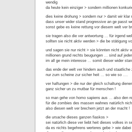
wendig
da heute kein einziger > sondern millionen konkuri
dies keine drohung > sondern nur > damit wir kla
dass unser wider stand progressive an ge passt 
sonst gebe es keine rettung vor diesem welt ver b
sie tragen also die ver antwortung … für irgend we
sollten sie nicht aktiv werden > die be stätigung v
und sagen sie nur nicht > sie könnten nicht aktiv 
millionen grund rechts beugungen … sind auf jeden
im all ge mein interesse … somit dieser wider sta
das ende der welt ver hindern auch und staatliche
nur zum scheine zur sicher heit … so wie so ….
ver haftungen > die nur der gleich schaltung diene
ganz sicher un zu mutbar für menschen !
so man gehe von homo sapiens aus … also den re
für die zombies des massen wahnes natürlich nich
also diesen welt ver brechern jetzt an der macht !
die ursache dieses ganzen fiaskos >
sei natürlich diese ver liebt heit dieses volkes i
da es nichts begehrens werteres gebe > wie dabei