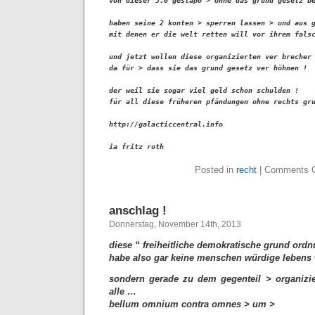
von dieser 3.0 gestapo > ohne das grund gesetz be
haben seine 2 konten > sperren lassen > und aus g
mit denen er die welt retten will vor ihrem falsc
und jetzt wollen diese organizierten ver brecher 
da für > dass sie das grund gesetz ver höhnen !

der weil sie sogar viel geld schon schulden !

für all diese früheren pfändungen ohne rechts gru
http://galacticcentral.info

ia fritz roth
Posted in
recht
|
Comments C
anschlag !
Donnerstag, November 14th, 2013
diese “ freiheitliche demokratische grund ord
habe also gar keine menschen würdige lebens 
sondern gerade zu dem gegenteil > organizie
alle …
bellum omnium contra omnes > um >