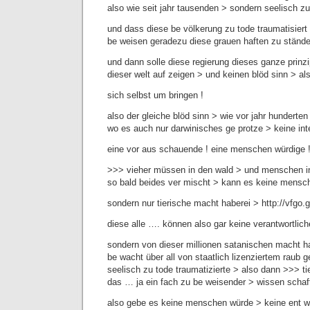
also wie seit jahr tausenden > sondern seelisch zu
und dass diese be völkerung zu tode traumatisiert 
be weisen geradezu diese grauen haften zu stände
und dann solle diese regierung dieses ganze prin
dieser welt auf zeigen > und keinen blöd sinn > als
sich selbst um bringen !
also der gleiche blöd sinn > wie vor jahr hunderten
wo es auch nur darwinisches ge protze > keine int
eine vor aus schauende ! eine menschen würdige 
>>> vieher müssen in den wald > und menschen in
so bald beides ver mischt > kann es keine mensc
sondern nur tierische macht haberei > http://vfgo.g
diese alle …. können also gar keine verantwortlic
sondern von dieser millionen satanischen macht h
be wacht über all von staatlich lizenziertem raub ge
seelisch zu tode traumatizierte > also dann >>> ti
das … ja ein fach zu be weisender > wissen schaftl
also gebe es keine menschen würde > keine ent w