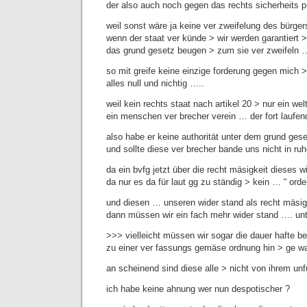
der also auch noch gegen das rechts sicherheits p
weil sonst wäre ja keine ver zweifelung des bürgers
wenn der staat ver künde > wir werden garantiert >
das grund gesetz beugen > zum sie ver zweifeln 
so mit greife keine einzige forderung gegen mich >
alles null und nichtig …..
weil kein rechts staat nach artikel 20 > nur ein we
ein menschen ver brecher verein … der fort laufen
also habe er keine authorität unter dem grund gese
und sollte diese ver brecher bande uns nicht in r
da ein bvfg jetzt über die recht mäsigkeit dieses w
da nur es da für laut gg zu ständig > kein … “ orden
und diesen … unseren wider stand als recht mäsi
dann müssen wir ein fach mehr wider stand …. unte
>>> vielleicht müssen wir sogar die dauer hafte be
zu einer ver fassungs gemäse ordnung hin > ge w
an scheinend sind diese alle > nicht von ihrem un
ich habe keine ahnung wer nun despotischer ?