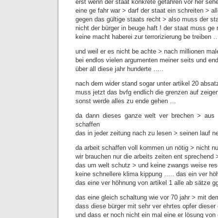
erst wenn der staat konkrete gefahren vor her seh
eine ge fahr war > darf der staat ein schreiten > a
gegen das gültige staats recht > also muss der sta
nicht der bürger in beuge haft ! der staat muss ge 
keine macht haberei zur terrorizierung be treiben …
und weil er es nicht be achte > nach millionen m
bei endlos vielen argumenten meiner seits und endl
über all diese jahr hunderte …..
nach dem wider stand sogar unter artikel 20 absat
muss jetzt das bvfg endlich die grenzen auf zeige
sonst werde alles zu ende gehen …
da dann dieses ganze welt ver brechen > aus 
schaffen
das in jeder zeitung nach zu lesen > seinen lauf n
da arbeit schaffen voll kommen un nötig > nicht nu
wir brauchen nur die arbeits zeiten ent sprechend 
das um welt schutz > und keine zwangs weise res
keine schnellere klima kippung ….. das ein ver höh
das eine ver höhnung von artikel 1 alle ab sätze g
das eine gleich schaltung wie vor 70 jahr > mit de
dass diese bürger mit sehr ver ehrtes opfer dieser
und dass er noch nicht ein mal eine er lösung von di