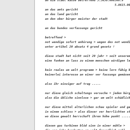
an die stadt kasse betreffend 5.3036.000306.9

                                        5.8615.00
an das amts gericht

an das land gericht

an den ober bürger meister der stadt 

an das bundes verfassungs gericht

betreffend > 

not wendige sofort anhörung > wegen des not wendi
unter artikel 20 absatz 4 grund gesetz !

diese stadt hat nicht seit 20 jahr > seit unserem
eine funken an lass zu einem menschen würdigen le
kein reales um welt programm > keine lern fähig k
keinerlei interesse an einer ver fassungs gemäsen
also ihr einziger auf trag .....

nur diese gleich schaltungs versuche > jeden bürg
also die übliche sinnlose > gar um welt schädlich
nur diese mittel alterlichen schau spieler und ga
in einem schloss > also dieser ver herrlichten st
wo diese gewalt herrschaft ihren höhe punkt .....
diesen gas turbinen blöd sinn in einer mühle > 
