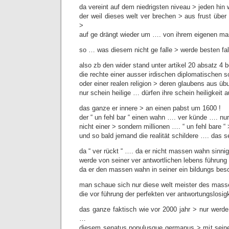
da vereint auf dem niedrigsten niveau > jeden hin 
der weil dieses welt ver brechen > aus frust über 
>
auf ge drängt wieder um …. von ihrem eigenen m
so … was diesem nicht ge falle > werde besten fall
also zb den wider stand unter artikel 20 absatz 4 
die rechte einer ausser irdischen diplomatischen 
oder einer realen religion > deren glaubens aus üb
nur schein heilige … dürfen ihre schein heiligkeit 
das ganze er innere > an einen pabst um 1600 !
der “ un fehl bar “ einen wahn …. ver künde …. nu
nicht einer > sondern millionen …. “ un fehl bare “
und so bald jemand die realität schildere …. das s
da “ ver rückt “ …. da er nicht massen wahn sinnig
werde von seiner ver antwortlichen lebens führung
da er den massen wahn in seiner ein bildungs besc
man schaue sich nur diese welt meister des mass
die vor führung der perfekten ver antwortungslosig
das ganze faktisch wie vor 2000 jahr > nur werde
…
diesem senatus populusque germanus > mit sei