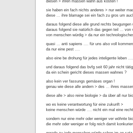
diesen > ihren massen wahn aus kosten !
sie haben ein fach nichts anderes > nur weiter ma
diese … ihre blamage sei ein fach zu gros um auch
daraus folgend diese alle grund rechts beugungen 
daraus folgend sie natürlich das gegen teil … von 
von menschen würdig > da nur ein technologisches
quasi … anti sapiens …. für uns also voll kommen 
da nur eine pest ….
also eine be drohung für jedes inteligente leben ….
und daraus folgend das bvfg seit 60 jahr nicht täti
da ein schein gericht dieses massen wahnes ?
also kein ver fassungs gemäses organ !
genau wie diese alle andern > des … ihres mass
diese alle > also reine biologie > da über all nur bi
wo es keine verantwortung für eine zukunft >
keine menschen würde …. nicht ein mal eine rechts
sondern nur eine mehr oder weniger ver wöhnte biol
die mehr oder weniger er folg reich damit konkurie
gerade zu jede menschen würde schon im an satz 