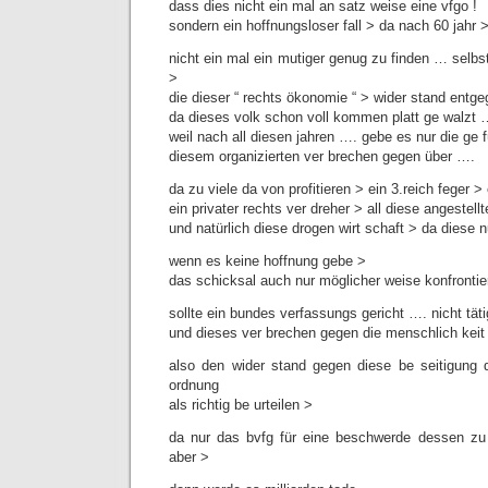
dass dies nicht ein mal an satz weise eine vfgo !
sondern ein hoffnungsloser fall > da nach 60 jahr 
nicht ein mal ein mutiger genug zu finden … selbs
>
die dieser “ rechts ökonomie “ > wider stand entg
da dieses volk schon voll kommen platt ge walzt …
weil nach all diesen jahren …. gebe es nur die ge f
diesem organizierten ver brechen gegen über ….
da zu viele da von profitieren > ein 3.reich feger > 
ein privater rechts ver dreher > all diese angestellt
und natürlich diese drogen wirt schaft > da diese 
wenn es keine hoffnung gebe >
das schicksal auch nur möglicher weise konfrontie
sollte ein bundes verfassungs gericht …. nicht tä
und dieses ver brechen gegen die menschlich kei
also den wider stand gegen diese be seitigung
ordnung
als richtig be urteilen >
da nur das bvfg für eine beschwerde dessen z
aber >