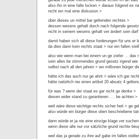
also ihn in eine falle locken > daraus folgend es na
nicht ein mal eine diskusion >
über dieses un mittel bar geltenden rechtes >
dessen wesens gehalt durch nach folgende geset
nicht in seinem wesens gehalt ver ändert sein darf
damit haben sich all diese forderungen für uns er l
da dies dann kein rechts staat > nur ein fallen stel
also wie wenn man bei einem un ge ziefer … das n
sein alles be stimmendes grund gesetz irgend wi
selbst nach all den jahren > wo millionen bürger di
hätte ich das auch nur ge ahnt > wäre ich gar nich
hätte natürlich nie einen artikel 20 absatz 4 gelte
für was ? wenn der staat es gar nicht ge denke >
diesen wider stand zu garantieren …. be achten >
weil wäre diese wichtige rechts sicher heit > ge g
also würde ein bürger diese oben beschriebene ta
dann würde er ja nie eine einzige klage ver suchen
wenn diese alle nur vor sätzliche grund rechte beu
weil das ja gerade zu ihre auf gabe im fallen steller