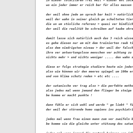
in dieser totalitären frei heit > dieser ent zück
wo ein jeder immer er reich bar für alles massen 
der weil ohne jede an sprech bar keit > natürlich
weil der wahn in seiner gleich ge schalteten tier
die un um stösliche referenz > quasi ver bindlich
der weil die realität be schreiben auf taube ohre
damit lasse sich natürlich auch das 3 reich wisse
es gehe diesen nur um mit dem trainierten raub ti
also dem niedrigsten niveau > der weil der falsch
ihre ver antwortungslose menschen ver achtung zu 
nichts mehr > und nichts weniger ..... den wahn s
diese er folgs strategie studiere heute ein jeder
also wie können wir den meeres spiegel um 100m er
und von klima schutz reden > etc etc ....

der satanische ver trag also > die perfekte metho
also jedes mal wenn jemand den flieger be steige 
be komme er macht punkte !

dann fühle er sich wohl und werde " ge liebt " fü
der weil der störende homo sapiens ins psychiatri
jedes mal wenn frau einen mann zum ver zweifeln b
be komme sie die gleiche unter stützung des satan