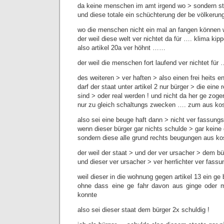
da keine menschen im amt irgend wo > sondern staa
und diese totale ein schüchterung der be völkeru
wo die menschen nicht ein mal an fangen können 
der weil diese welt ver nichtet da für …. klima ki
also artikel 20a ver höhnt ……
der weil die menschen fort laufend ver nichtet für 
des weiteren > ver haften > also einen frei heits e
darf der staat unter artikel 2 nur bürger > die eine
sind > oder real werden ! und nicht da her ge zog
nur zu gleich schaltungs zwecken …. zum aus kos
also sei eine beuge haft dann > nicht ver fassun
wenn dieser bürger gar nichts schulde > gar keine
sondern diese alle grund rechts beugungen aus ko
der weil der staat > und der ver ursacher > dem bü
und dieser ver ursacher > ver herrlichter ver fassu
weil dieser in die wohnung gegen artikel 13 ein ge
ohne dass eine ge fahr davon aus ginge oder 
konnte
also sei dieser staat dem bürger 2x schuldig !