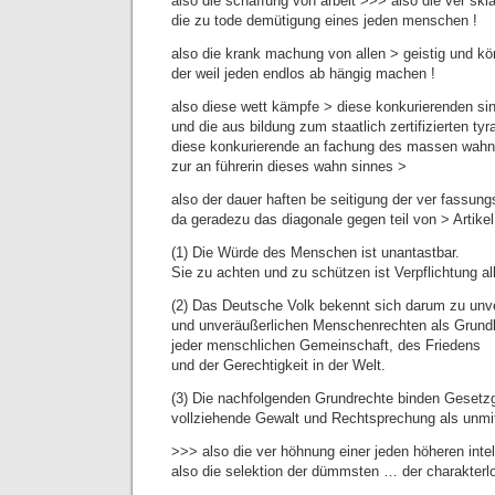
also die schaffung von arbeit >>> also die ver sk
die zu tode demütigung eines jeden menschen !
also die krank machung von allen > geistig und kö
der weil jeden endlos ab hängig machen !
also diese wett kämpfe > diese konkurierenden sin
und die aus bildung zum staatlich zertifizierten tyr
diese konkurierende an fachung des massen wah
zur an führerin dieses wahn sinnes >
also der dauer haften be seitigung der ver fassu
da geradezu das diagonale gegen teil von > Artike
(1) Die Würde des Menschen ist unantastbar.
Sie zu achten und zu schützen ist Verpflichtung al
(2) Das Deutsche Volk bekennt sich darum zu unve
und unveräußerlichen Menschenrechten als Grund
jeder menschlichen Gemeinschaft, des Friedens
und der Gerechtigkeit in der Welt.
(3) Die nachfolgenden Grundrechte binden Gesetz
vollziehende Gewalt und Rechtsprechung als unmit
>>> also die ver höhnung einer jeden höheren intel
also die selektion der dümmsten … der charakter