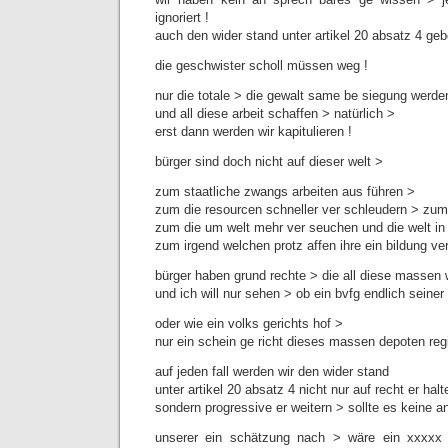
ignoriert !
auch den wider stand unter artikel 20 absatz 4 geb
die geschwister scholl müssen weg !
nur die totale > die gewalt same be siegung werde
und all diese arbeit schaffen > natürlich >
erst dann werden wir kapitulieren !
bürger sind doch nicht auf dieser welt >
zum staatliche zwangs arbeiten aus führen >
zum die resourcen schneller ver schleudern > zum
zum die um welt mehr ver seuchen und die welt in
zum irgend welchen protz affen ihre ein bildung ve
bürger haben grund rechte > die all diese massen 
und ich will nur sehen > ob ein bvfg endlich sein
oder wie ein volks gerichts hof >
nur ein schein ge richt dieses massen depoten re
auf jeden fall werden wir den wider stand
unter artikel 20 absatz 4 nicht nur auf recht er halt
sondern progressive er weitern > sollte es keine a
unserer ein schätzung nach > wäre ein xxxxx 