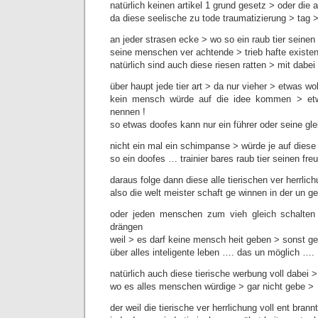
natürlich keinen artikel 1 grund gesetz > oder die 
da diese seelische zu tode traumatizierung > tag > t
an jeder strasen ecke > wo so ein raub tier seinen 
seine menschen ver achtende > trieb hafte existen
natürlich sind auch diese riesen ratten > mit dabei 
über haupt jede tier art > da nur vieher > etwas w
kein mensch würde auf die idee kommen > etwa
nennen !
so etwas doofes kann nur ein führer oder seine gl
nicht ein mal ein schimpanse > würde je auf dies
so ein doofes … trainier bares raub tier seinen f
daraus folge dann diese alle tierischen ver herrlic
also die welt meister schaft ge winnen in der un ge z
oder jeden menschen zum vieh gleich schalten
drängen
weil > es darf keine mensch heit geben > sonst ge
über alles inteligente leben …. das un möglich ….
natürlich auch diese tierische werbung voll dabei >
wo es alles menschen würdige > gar nicht gebe >
der weil die tierische ver herrlichung voll ent brannt