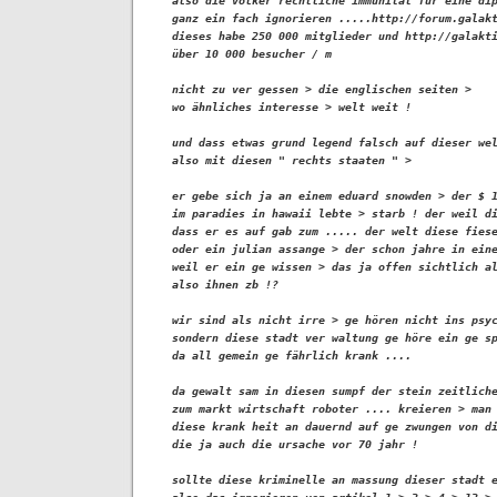
also die völker rechtliche immunität für eine dip
ganz ein fach ignorieren .....http://forum.galakt
dieses habe 250 000 mitglieder und http://galakti
über 10 000 besucher / m

nicht zu ver gessen > die englischen seiten > 

wo ähnliches interesse > welt weit !

und dass etwas grund legend falsch auf dieser wel
also mit diesen " rechts staaten " >

er gebe sich ja an einem eduard snowden > der $ 1
im paradies in hawaii lebte > starb ! der weil di
dass er es auf gab zum ..... der welt diese fiese
oder ein julian assange > der schon jahre in eine
weil er ein ge wissen > das ja offen sichtlich al
also ihnen zb !?

wir sind als nicht irre > ge hören nicht ins psyc
sondern diese stadt ver waltung ge höre ein ge sp
da all gemein ge fährlich krank .... 

da gewalt sam in diesen sumpf der stein zeitliche
zum markt wirtschaft roboter .... kreieren > man 
diese krank heit an dauernd auf ge zwungen von di
die ja auch die ursache vor 70 jahr !

sollte diese kriminelle an massung dieser stadt e