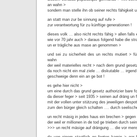
an wahn >
sondern man stelle ihn ob seiner rechts fähigkeit u
an statt man zur be sinnung auf rufe >
zur verantwortung für zu künftige generationen !
dieses volk … also nicht rechts fähig > allen falls
wie vor 70 jahr auch > daraus folgend habe die stra
un er trägliche aus mase an genommen >
und sei zu sicherheit des un rechts mutiert > fü
wahn
der weil materielles recht > nach dem grund gesetz
da noch nicht ein mal ziele … diskutable … irgend
geschweige denn ein an ge bot !
es gehe hier nicht >
um eine durch das grund gesetz authorizier bare fo
da dieser feger > seit 1935 > seinen auf dräng un f
mit der vollen unter stützung des jeweiligen despo
zum den bürger gleich schalten …. durch seelisch
un recht mäsig in jedes haus ein brechen > gegen ar
der weil er millionen in de tod ge trieben durch s
>>> un recht mäsige auf drängung … die vor mens
da von einem staatlich ge fegten kamin > gar k