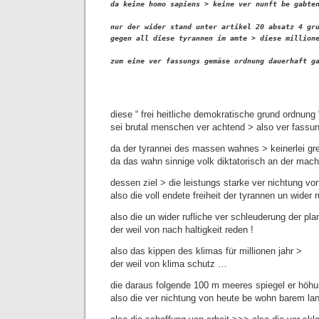
da keine homo sapiens > keine ver nunft be gabten
nur der wider stand unter artikel 20 absatz 4 gru
gegen all diese tyrannen im amte > diese millione
zum eine ver fassungs gemäse ordnung dauerhaft ga
diese “ frei heitliche demokratische grund ordnung
sei brutal menschen ver achtend > also ver fassun
da der tyrannei des massen wahnes > keinerlei gr
da das wahn sinnige volk diktatorisch an der mach
dessen ziel > die leistungs starke ver nichtung vo
also die voll endete freiheit der tyrannen un wider r
also die un wider rufliche ver schleuderung der pl
der weil von nach haltigkeit reden !
also das kippen des klimas für millionen jahr >
der weil von klima schutz …
die daraus folgende 100 m meeres spiegel er höh
also die ver nichtung von heute be wohn barem lan