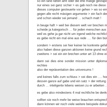
so ein land ratten amt oder die ehe malige gestap
nur eines sei ganz sicher > es gab noch nie diese e
dieses computer gesteuerte vor gehen > wo so ein 
gegen alle recht mäsigen argumente > ein fach de
und schon wieder sei jemand … schach matt !
in beuge haft > weil bei diesem welt ver brechen 
scheide ja kategorisch … für jeden menschen aus 
weil es gehe ja gar nicht um irgend welche rechtlic
es gebe nicht ein mal eine aus rede …. für den bü
sondern > erstens sei hier keiner lei konkrete gefah
also haben diese ganzen aktionen keine grund rec
zweitens > sei ein ein brechen unter art 13 ohne ein
dann sei dies eine sonder mission unter diplom
rechtes
also der repräsentation des universums !
und keines falls zum schluss > sei dies ein …. 
dessen ganze auf gabe und ein satz > der rettung d
durch … inteligente lebens weisen zu er arbeiten …
es gebe also mindestens 4 mal rechtliche be denke
sollten sie noch mehr be weise brauchen entspre
dann können wir noch viele weitere beispiele doku