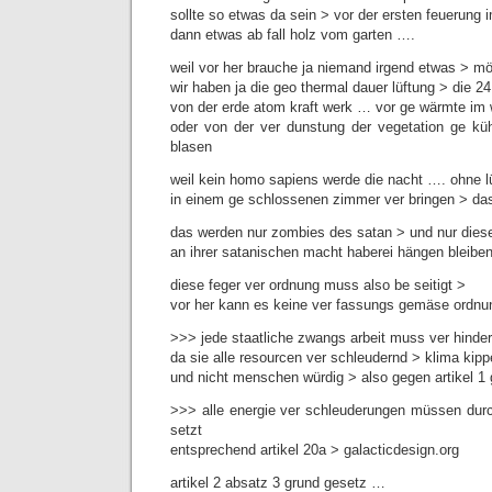
sollte so etwas da sein > vor der ersten feuerun
dann etwas ab fall holz vom garten ….
weil vor her brauche ja niemand irgend etwas > mö
wir haben ja die geo thermal dauer lüftung > die 2
von der erde atom kraft werk … vor ge wärmte im 
oder von der ver dunstung der vegetation ge kü
blasen
weil kein homo sapiens werde die nacht …. ohne l
in einem ge schlossenen zimmer ver bringen > das 
das werden nur zombies des satan > und nur dies
an ihrer satanischen macht haberei hängen bleiben
diese feger ver ordnung muss also be seitigt >
vor her kann es keine ver fassungs gemäse ordnu
>>> jede staatliche zwangs arbeit muss ver hinder
da sie alle resourcen ver schleudernd > klima kipp
und nicht menschen würdig > also gegen artikel 1
>>> alle energie ver schleuderungen müssen durc
setzt
entsprechend artikel 20a > galacticdesign.org
artikel 2 absatz 3 grund gesetz …