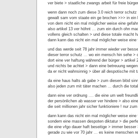
ver biete > staatliche zwangs arbeit für freie bürger
wenn dann noch zum diese 3.0 reich terror schutz
gewalt sam vom staate ein ge brochen >>> in ein h
von dem nicht ein mal möglicher weise eine gefah
also artikel 13 ver höhnt … zum ein durch ohn mac
vollens gleich schalten > und diese totale macht 
dann kann das nicht ein mal möglicher weise eine
und das werde seit 78 jahr immer wieder ver besse
dieser terror schutz … wo ein mensch hin sehe > d
dort eine ver haftung während der bürger > artikel
und nichts be achtet > dann eine betreuung wegen 
da er nicht wahnsinnig > über all despotische mit t
da eine haus halts ab gabe > zum diesen blöd sin
also jeden zum mit täter machen … durch die tota
dann eine ver ordnung …. die eine um welt freundl
der persönlichen ab wasser ver hindere > also ein
die seit millionen jahr sicher funktioniere ! nur 
dann kann das nicht ein mal möglicher weise eine
sondern eine massen despoten diktatur > die perfe
die eine vfgo dauer haft beseitige > immer besser 
gerade zu wie vor 70 jahr … es keine menschen r