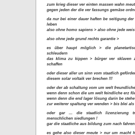
zum krieg dieser ver einten massen wahn meut
gegen jeden der die ver fassungs gemäse ordn
da nur bei einer dauer haften be seitigung der
leben
also ohne homo sapiens > also ohne jede weis h
also ohne jede grund rechts garantie >
es über haupt möglich > die planetartis
schleudern
das klima zu kippen > bürger ver sklaven 
schaffen
oder dieser aller un sinn vom staatlich geförde
diesem solar voltaik ver brechen !!!
oder der ab schaltung vom um welt freundliche
wenn denn schon die um welt feindliche erz fö
wenn denn die end lager lösung darin be stehe 
zur weiterer spaltung ver wenden > bis blei als 
oder gar … die staatlich lizenzierung tra
menschlichen siedlungen !
gar die staatliche aus bildung zum nach fahre
es gehe also dieser meute > nur um macht h