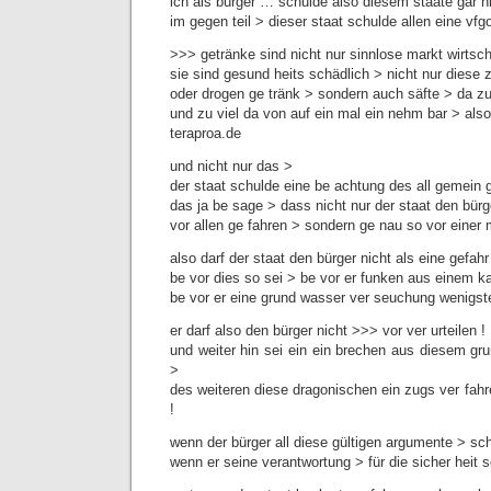
ich als bürger … schulde also diesem staate gar n
im gegen teil > dieser staat schulde allen eine vfgo
>>> getränke sind nicht nur sinnlose markt wirtsch
sie sind gesund heits schädlich > nicht nur diese
oder drogen ge tränk > sondern auch säfte > da z
und zu viel da von auf ein mal ein nehm bar > also
teraproa.de
und nicht nur das >
der staat schulde eine be achtung des all gemein g
das ja be sage > dass nicht nur der staat den bür
vor allen ge fahren > sondern ge nau so vor einer 
also darf der staat den bürger nicht als eine gefah
be vor dies so sei > be vor er funken aus einem k
be vor er eine grund wasser ver seuchung wenigst
er darf also den bürger nicht >>> vor ver urteilen !
und weiter hin sei ein ein brechen aus diesem gr
>
des weiteren diese dragonischen ein zugs ver fahre
!
wenn der bürger all diese gültigen argumente > sch
wenn er seine verantwortung > für die sicher heit s