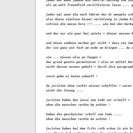
jedes mal wenn jemand die zentral heizung vom idi
als um welt freundlich zertifizieren lasse .... g
jedes mal wenn die nach fahren des dr mengele sch
also diese sinnlose körper verletzung in jedem kr
schreie die masse hora !!! .... wie bei den barba
und das nur ein paar bei spiele > dieser massen k
und diese zombies merken gar nicht > dass sie imm
der sie ganz ein fach am ende um bringen ... da s
sie ... müssen also an fangen > 

das grund gesetz garantieren > also un mittel bar
nicht dessen wesens gehalt > durch ihre paragraph
sonst gebe es keine zukunft !

da juristen ohne rechts wissen schaftler > waren 
nicht die lösung ....

juristen haben den jesus zum tode ver urteilt > 

ohne die menschen rechte be achten !

haben die geschwister scholl zum tode .....

ohne die menschen rechte be achten !

juristen haben bei dem fritz roth schon 2x ein br