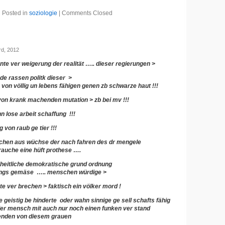
Posted in
soziologie
|
Comments Closed
d, 2012
te ver weigerung der realität ….. dieser regierungen >
de rassen politk dieser >
g von völlig un lebens fähigen genen zb schwarze haut !!!
von krank machenden mutation > zb bei mv !!!
nn lose arbeit schaffung !!!
g von raub ge tier !!!
fachen aus wüchse der nach fahren des dr mengele
rauche eine hüft prothese ….
eiheitliche demokratische grund ordnung
sungs gemäse ….. menschen würdige >
e ver brechen > faktisch ein völker mord !
geistig be hinderte oder wahn sinnige ge sell schafts fähig
eder mensch mit auch nur noch einen funken ver stand
wenden von diesem grauen