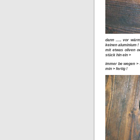
dann ….. vor wärme
keinen aluminium !
mit etwas oliven o
stück hin ein >
immer be wegen > d
min > fertig !