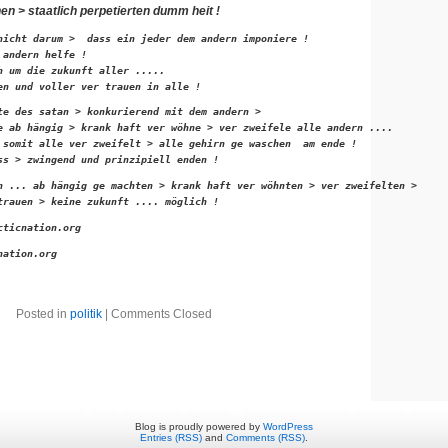
n > staatlich perpetierten dumm heit !
nicht darum >  dass ein jeder dem andern imponiere !

andern helfe !

h um die zukunft aller .....

en und voller ver trauen in alle !  
te des satan > konkurierend mit dem andern >

e ab hängig > krank haft ver wöhne > ver zweifele alle andern ....

 somit alle ver zweifelt > alle gehirn ge waschen  am ende !

ss > zwingend und prinzipiell enden !  
n ... ab hängig ge machten > krank haft ver wöhnten > ver zweifelten >

trauen > keine zukunft .... möglich !   
cticnation.org
nation.org 
Posted in
politik
|
Comments Closed
Blog is proudly powered by
WordPress
Entries (RSS)
and
Comments (RSS)
.