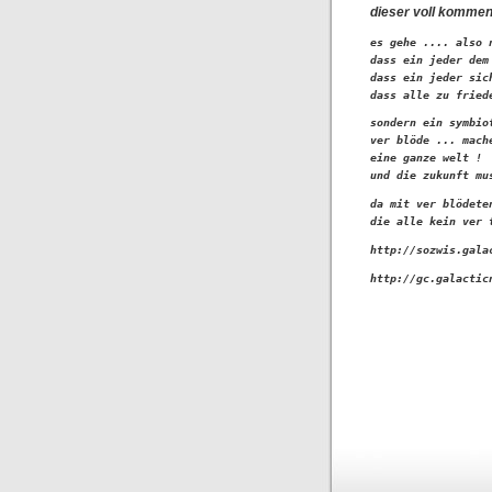
dieser voll kommene
es gehe .... also 
dass ein jeder dem 
dass ein jeder sic
dass alle zu fried
sondern ein symbio
ver blöde ... mach
eine ganze welt ! 
und die zukunft mu
da mit ver blödete
die alle kein ver 
http://sozwis.gala
http://gc.galactic