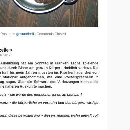
Posted in
gesundheit
|
Comments Closed
eile >
h, 2012
n Ausbildung hat am Sonntag in Franken sechs spielende
 und durch Bisse am ganzen Körper erheblich verletzt. Die
n fünf bis neun Jahren mussten ins Krankenhaus, drei von
 stationär aufgenommen, wie eine Polizeisprecherin in
g sagte. Über die Schwere der Verletzungen konnte die
eine näheren Auskünfte machen.
esetz > die würde des menschen ist un an tast bar !
esetz > die körperliche un versehrt heit des bürgers wird ge
e denn diese be völkerung > diesen massen wahn gewalt voll