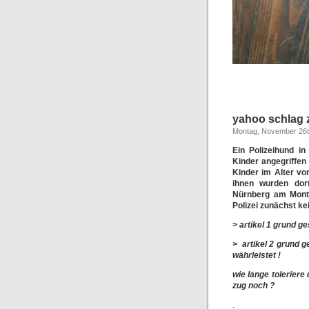
yahoo schlag z
Montag, November 26t
Ein Polizeihund i
Kinder angegriffen
Kinder im Alter vo
ihnen wurden dort
Nürnberg am Monta
Polizei zunächst k
> artikel 1 grund g
> artikel 2 grund g
währleistet !
wie lange tolerier
zug noch ?
.