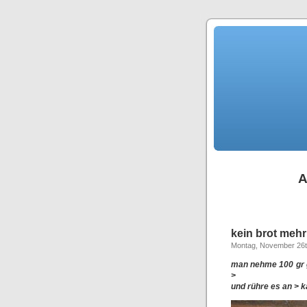
A
kein brot mehr
Montag, November 26t
man nehme 100 gr g
>
und rühre es an > 