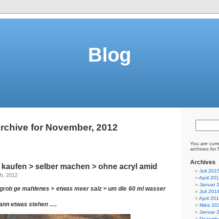
Blog
rchive for November, 2012
You are curr
archives for
Archives
 kaufen > selber machen > ohne acryl amid
Juli 201
h, 2012
April 20
Januar 
rob ge mahlenes > etwas meer salz > um die 60 ml wasser
Juli 201
April 20
kann etwas stehen ….
März 20
Januar 
Dezembe