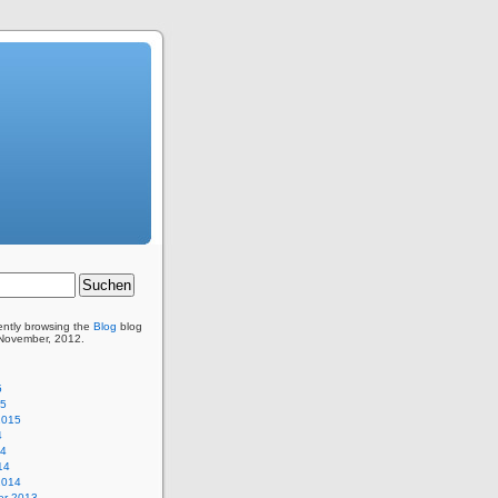
ently browsing the
Blog
blog
 November, 2012.
5
15
2015
4
14
14
2014
r 2013