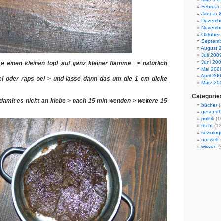
Februar
Januar 
Dezembe
Novembe
Oktober
Septemb
August 
Juli 200
Juni 20
 einen kleinen topf auf ganz kleiner flamme > natürlich
Mai 200
April 20
el oder raps oel > und lasse dann das um die 1 cm dicke
März 20
Categorie
amit es nicht an klebe > nach 15 min wenden > weitere 15
bücher
(
gesundh
politik
(1
recht
(12
soziolog
um welt
(
wissen
(