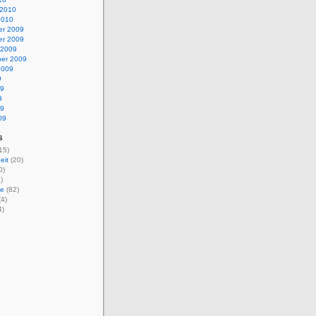
 2010
2010
r 2009
r 2009
 2009
er 2009
2009
9
09
9
09
09
s
15)
eit
(20)
0)
)
ie
(82)
4)
4)