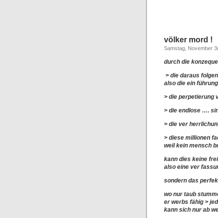
völker mord !
Samstag, November 3r
durch die konzequen
> die daraus folgen
also die ein führun
> die perpetierung 
> die endlose …. si
> die ver herrlichun
> diese millionen 
weil kein mensch b
kann dies keine fr
also eine ver fas
sondern das perfekt
wo nur taub stumme 
er werbs fähig > j
kann sich nur ab 