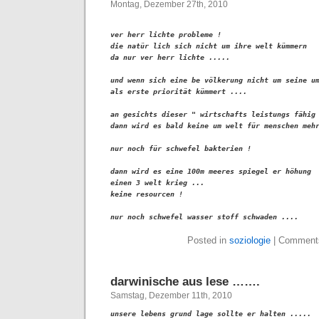
Montag, Dezember 27th, 2010
ver herr lichte probleme !

die natür lich sich nicht um ihre welt kümmern 

da nur ver herr lichte .....

und wenn sich eine be völkerung nicht um seine um
als erste priorität kümmert ....

an gesichts dieser " wirtschafts leistungs fähig 
dann wird es bald keine um welt für menschen mehr
nur noch für schwefel bakterien !

dann wird es eine 100m meeres spiegel er höhung 

einen 3 welt krieg ...

keine resourcen !

nur noch schwefel wasser stoff schwaden ....
Posted in
soziologie
|
Comments
darwinische aus lese …….
Samstag, Dezember 11th, 2010
unsere lebens grund lage sollte er halten .....
