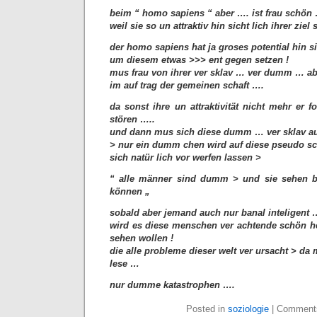
beim “ homo sapiens “ aber …. ist frau schön
weil sie so un attraktiv hin sicht lich ihrer ziel
der homo sapiens hat ja groses potential hin s
um diesem etwas >>> ent gegen setzen !
mus frau von ihrer ver sklav … ver dumm … ab
im auf trag der gemeinen schaft ….
da sonst ihre un attraktivität nicht mehr er f
stören …..
und dann mus sich diese dumm … ver sklav a
> nur ein dumm chen wird auf diese pseudo sch
sich natür lich vor werfen lassen >
“ alle männer sind dumm > und sie sehen b
können „
sobald aber jemand auch nur banal inteligent 
wird es diese menschen ver achtende schön he
sehen wollen !
die alle probleme dieser welt ver ursacht > da
lese …
nur dumme katastrophen ….
Posted in
soziologie
|
Comments