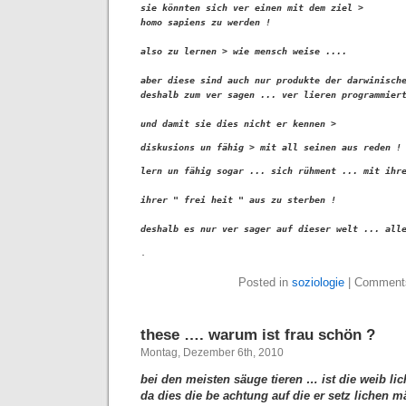
sie könnten sich ver einen mit dem ziel >

homo sapiens zu werden !

also zu lernen > wie mensch weise ....

aber diese sind auch nur produkte der darwinische
deshalb zum ver sagen ... ver lieren programmiert
und damit sie dies nicht er kennen > 
diskusions un fähig >
mit all seinen aus reden !
lern un fähig sogar ... sich rühment ... mit ihre
ihrer " frei heit " aus zu sterben !

deshalb es nur ver sager auf dieser welt ... all
.
Posted in
soziologie
|
Comments
these …. warum ist frau schön ?
Montag, Dezember 6th, 2010
bei den meisten säuge tieren … ist die weib lich
da dies die be achtung auf die er setz lichen 