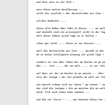
und dies wäre so ein fach !

wäre diese native bevölkerung ....

nicht das resultat > der darwinischen aus lese !

solches bedeutet ....

diese alle haben über lebt in dieser .... um welt
und deshalb sind sie prinzipiell nicht in der lag
ihre diese lebens grund lage zu er halten !

schon gar nicht .... diese zu ver bessern ....

weil die darwinische aus lese .... gerade zu das 
da es keine inteligente planung als grund lage > 
sondern nur ein über leben des am besten an ge pa
den .... rest ..... der um welt ..... zu zer stör
auf dass nur der am besten an ge passte ... über 
also der jenige > der die globale um welt zer stö
ein mensch schaue sich nur diese " ge winner " au
das sind die jenigen > die am meisten die um welt
natür lich auch jeden homo sapiens ...

und die ver lierer ? .... was könnten diese tun .