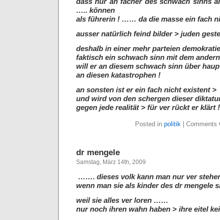
dass nur an facher des schwach sinns al
….. können
als führerin ! ……
da die masse ein fach ni
ausser natürlich feind bilder > juden gest
deshalb in einer mehr parteien demokratie
faktisch ein schwach sinn mit dem ander
will er an diesem schwach sinn über haupt
an diesen katastrophen !
an sonsten ist er ein fach nicht existent >
und wird von den schergen dieser diktatu
gegen jede realität >
für ver rückt er klärt !
Posted in
politik
|
Comments 
dr mengele
Samstag, März 14th, 2009
……. dieses volk kann man nur ver ste
wenn man sie als kinder des dr mengele s
weil sie alles ver loren ……
nur noch ihren wahn haben > ihre eitel kei