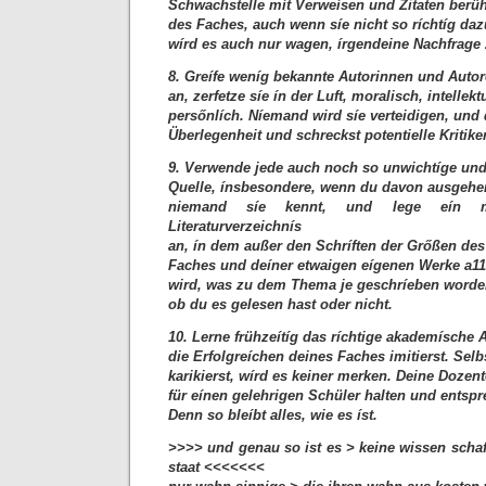
Schwachstelle mít Verweísen und Zitaten ber
des Faches, auch wenn síe nicht so ríchtíg da
wírd es auch nur wagen, írgendeine Nachfrage z
8. Greífe weníg bekannte Autorinnen und Autor
an, zerfetze síe ín der Luft, moralisch, intellekt
persőnlích. Níemand wird síe verteidigen, und 
Überlegenheit und schreckst potentielle Kritike
9. Verwende jede auch noch so unwichtíge un
Quelle, ínsbesondere, wenn du davon ausgehe
niemand síe kennt, und lege eín mő
Literaturverzeichnís
an, ín dem außer den Schríften der Grőßen des
Faches und deíner etwaigen eígenen Werke a11
wird, was zu dem Thema je geschríeben worden 
ob du es gelesen hast oder nicht.
10. Lerne frühzeítíg das ríchtige akademísche 
die Erfolgreíchen deines Faches imitierst. Sel
karikierst, wírd es keiner merken. Deine Dozen
für eínen gelehrigen Schüler halten und entspr
Denn so bleíbt alles, wie es íst.
>>>> und genau so ist es > keine wissen schaft
staat <<<<<<<