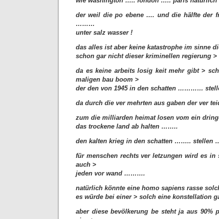
wie washington ….. london ….. paris natürlich 
der weil die po ebene …. und die hälfte der f
………
unter salz wasser !
das alles ist aber keine katastrophe im sinne d
schon gar nicht dieser kriminellen regierung >
da es keine arbeits losig keit mehr gibt > sc
maligen bau boom >
der den von 1945 in den schatten ………… ste
da durch die ver mehrten aus gaben der ver te
zum die milliarden heimat losen vom ein dringe
das trockene land ab halten ……..
den kalten krieg in den schatten …….. stellen
für menschen rechts ver letzungen wird es in
auch >
jeden vor wand ……….
natürlich könnte eine homo sapiens rasse solc
es würde bei einer > solch eine konstellation ga
aber diese bevölkerung be steht ja aus 90%