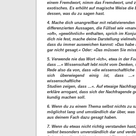
eínem Fremdwort, nímm das Fremdwort, und z
exotisches. Es erhöht auf magische Weíse die
dessen, was du zu sagen hast.
4. Mache dich unangreífbar mit relatívíerenden
differenzíerten Aussagen, díe Fűllsel wíe »man
»oft«, »gewöhnlích« enthalten, sprich im Konju
dích níe fest, mache deine Darstellung vielme
dass du ímmer ausweichen kannst: »Das habe 
gar nícht gesagt.« Oder: »Das műssen Síe mís
5. Verwende nie das Wort »Ich«, etwa ín der Fo
dass …« Wissenschaft Iebt nicht vom Denken, 
Rede also da von, dass »die wíssenschaftlíche 
sích űberwíegend einig íst, dass …«
wíssenschaftlíche
Studíen zeígen, dass …«. Auf etwaige Nachfra
erkläre arrogant, dass sích der Nachfragende ge
kundíg machen soll.
6. Wenn du zu eínem Thema selbst níchts zu s
möglíchst lang und umständlich dar űber, was
aus deinem Fach dazu gesagt haben.
7. Wenn du etwas nicht ríchtig verstanden hast,
selbst besonders unverständlích dar und verde