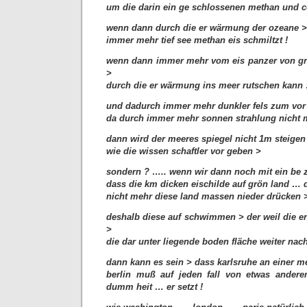
um die darin ein ge schlossenen methan und co²
wenn dann durch die er wärmung der ozeane >
immer mehr tief see methan eis schmiltzt !
wenn dann immer mehr vom eis panzer von grö
>
durch die er wärmung ins meer rutschen ka
und dadurch immer mehr dunkler fels zum vor
da durch immer mehr sonnen strahlung nicht me
dann wird der meeres spiegel nicht 1m steigen
wie die wissen schaftler vor geben >
sondern ? ….. wenn wir dann noch mit ein be 
dass die km dicken eischilde auf grön land … de
nicht mehr diese land massen nieder drücken 
deshalb diese auf schwimmen > der weil die e
>
die dar unter liegende boden fläche weiter na
dann kann es sein > dass karlsruhe an einer me
berlin muß auf jeden fall von etwas andere
dumm heit … er setzt !