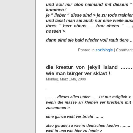
und soll mir blos niemand mit diesem “
kommen !
je “ lieber “ diese sind > je zu tode trainier
und lässt man sie auch nur eine weile auss
ihres “ herr chens …. frau chens “ … 
nossen >
dann sind sie bald wieder voll raub tier
Posted in
soziologie
|
Comments
die kreatur von jekyll islan
wie man bürger ver sklavt !
Montag, März 16th, 2009
.
…….. dieses alles unten ….. ist nur möglich >
wenn die masse an kleinen ver brechern mit
zusammen >
eine ganze welt ver bricht …….
also gerade zu wie in deutschen landen ……..
weil in usa wie hier zu lande >