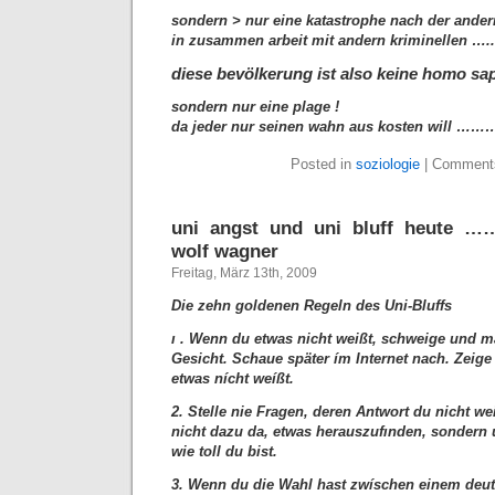
sondern > nur eine katastrophe nach der andern
in zusammen arbeit mit andern kriminellen …..
diese bevölkerung ist also keine homo sa
sondern nur eine plage !
da jeder nur seinen wahn aus kosten will ……
Posted in
soziologie
|
Comments
uni angst und uni bluff heut
wolf wagner
Freitag, März 13th, 2009
Die zehn goldenen Regeln des Uni-Bluffs
ı . Wenn du etwas nicht weißt, schweige und m
Gesicht. Schaue später ím Internet nach. Zeige
etwas nícht weíßt.
2. Stelle nie Fragen, deren Antwort du nicht we
nicht dazu da, etwas herauszufınden, sondern
wie toll du bist.
3. Wenn du die Wahl hast zwíschen einem deu