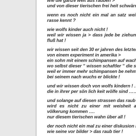
wie die ganze welt aus rauben >
und von dieser tierischen frei heit schwär
wenn es noch nicht ein mal an satz we
rasse kennt ?
wie wolfs kinder auch nicht !
weil wir wissen ja > dass jede be ziehun
fluß hat !
wir wissen seit den 30 er jahren des letzt
von einem experiment in amerika >
ein sohn mit einem schimpansen auf wac
wo selbst dieser “ wissen schaftler “ die 
weil er immer mehr schimpansen be neh
bei seinem nach wuchs er blickte !
und wir wissen doch von wolfs kindern ! 
die in ihrer per sön lich keit wölfe sind …
und solange auf diesen strassen das raub 
wird es nicht zu einer mit weisheit 
völkerung kommen ….
nur diesem tierischen wahn über all !
der noch nicht ein mal zu einer diskusi
wie seine vor bilder > das raub tier !