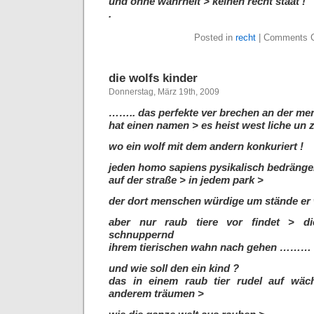
und ohne wahrheit > keinen recht staat !
.
Posted in
recht
|
Comments C
die wolfs kinder
Donnerstag, März 19th, 2009
…….. das perfekte ver brechen an der me
hat einen namen >
es heist west liche un zi
wo ein wolf mit dem andern konkuriert !
jeden homo sapiens pysikalisch bedrä
auf der straße >
in jedem park >
der dort menschen würdige um stände er 
aber nur raub tiere vor findet > 
schnuppernd
ihrem tierischen wahn nach gehen ………
und wie soll den ein kind ?
das in einem raub tier rudel auf w
anderem träumen >