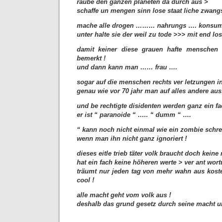
raube den ganzen planeten da durch aus >
schaffe un mengen sinn lose staat liche zwangs
mache alle drogen ……… nahrungs …. konsum …
unter halte sie der weil zu tode >>> mit end lo
damit keiner diese grauen hafte menschen 
bemerkt !
und dann kann man …… frau ….
sogar auf die menschen rechts ver letzungen 
genau wie vor 70 jahr man auf alles andere a
und be rechtigte disidenten werden ganz ein fa
er ist “ paranoide “ ….. “ dumm “ ….
“ kann noch nicht einmal wie ein zombie schre
wenn man ihn nicht ganz ignoriert !
dieses eitle trieb täter volk braucht doch kein
hat ein fach keine höheren werte > ver ant wort
träumt nur jeden tag von mehr wahn aus ko
cool !
alle macht geht vom volk aus !
deshalb das grund gesetz durch seine macht