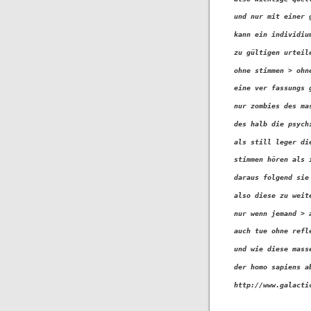
und nur mit einer 
kann ein individiu
zu gültigen urteil
ohne stimmen > ohn
eine ver fassungs 
nur zombies des ma
des halb die psych
als still leger di
stimmen hören als 
daraus folgend sie
also diese zu weit
nur wenn jemand > 
auch tue ohne refl
und wie diese mass
der homo sapiens a
http://www.galacti