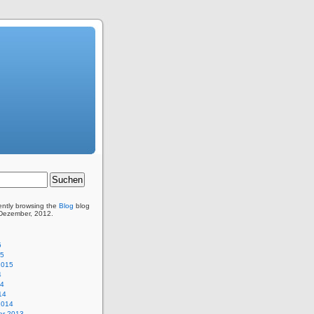
ently browsing the
Blog
blog
 Dezember, 2012.
5
15
2015
4
14
14
2014
r 2013