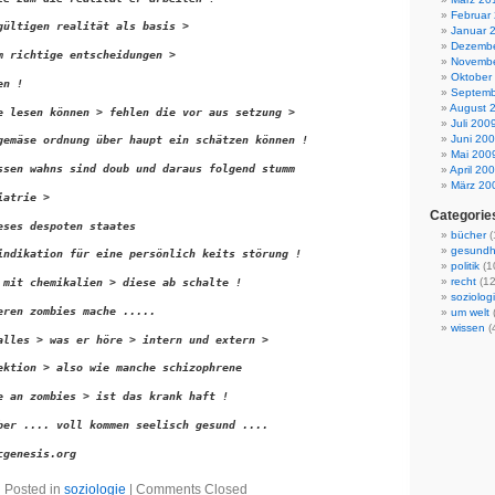
Februar
gültigen realität als basis > 
Januar 
Dezembe
m richtige entscheidungen > 
Novembe
Oktober
en !   
Septemb
August 
e lesen können > fehlen die vor aus setzung > 
Juli 200
Juni 20
gemäse ordnung über haupt ein schätzen können !  
Mai 200
ssen wahns sind doub und daraus folgend stumm  
April 20
März 20
iatrie > 
Categorie
eses despoten staates  
bücher
(
gesundh
indikation für eine persönlich keits störung !  
politik
(1
recht
(12
 mit chemikalien > diese ab schalte ! 
soziolog
eren zombies mache .....   
um welt
(
wissen
(
alles > was er höre > intern und extern >  
ektion > also wie manche schizophrene  
e an zombies > ist das krank haft !  
ber .... voll kommen seelisch gesund ....    
cgenesis.org
Posted in
soziologie
|
Comments Closed