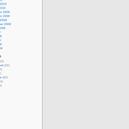
 2010
2010
r 2009
r 2009
 2009
er 2009
2009
9
09
9
09
09
s
15)
eit
(20)
0)
)
ie
(82)
4)
4)