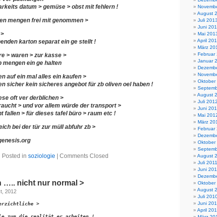
rkeits datum > gemüse > obst mit fehlern !
Novembe
August 
ten mengen frei mit genommen >
Juli 201
Juni 20
 >
Mai 201
April 20
enden karton separat ein ge stellt !
März 20
Februar
re > waren > zur kasse >
Januar 
b mengen ein ge halten
Dezembe
Novembe
 auf ein mal alles ein kaufen >
Oktober
en sicher kein sicheres angebot für zb oliven oel haben !
Septemb
August 
se oft ver derblichen >
Juli 201
braucht > und vor allem würde der transport >
Juni 20
 fallen > für dieses tafel büro > raum etc !
Mai 201
März 20
ich bei der tür zur müll abfuhr zb >
Februar
Dezembe
genesis.org
Oktober
Septemb
Posted in
soziologie
|
Comments Closed
August 
Juli 201
Juni 201
Dezembe
….. nicht nur normal >
Oktober
August 
t, 2012
Juli 201
Juni 20
erzichtliche > 
April 20
le zum die realität er arbeiten !  
März 20