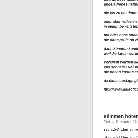
abgelaufenes haltba
die bis zu bestimm
oder aber reduziert
in einem be reitsteh
mit oder ohne ande
die dann prüfe ob z
dann könnten kunden
weil die tafeln werd
vorallem würden die
viel schneller ver 
die neben kosten ent
da diese auslage gle
http://www.galactic
stimmen hören 
Freitag, Dezember 21s
sie sind eine un v
also wichtige quel