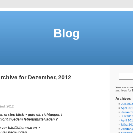
Blog
rchive for Dezember, 2012
You are curr
archives for
Archives
Juli 201
2nd, 2012
April 20
Januar 
n ersten blick > gute ein richtungen !
Juli 201
icht in jedem lebensmittel laden ?
April 20
März 20
n ver käuflichen waren >
Januar 
e ver packungen
Dezembe