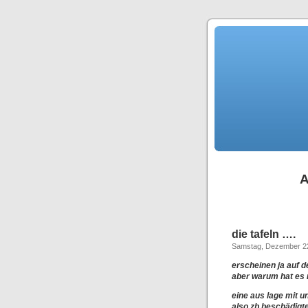
A
die tafeln ….
Samstag, Dezember 2
erscheinen ja auf de
aber warum hat es n
eine aus lage mit u
also zb beschädigt