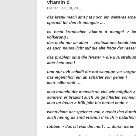
vitamin d
Freitag, Juli 1st, 2011
das krank mach amt hat noch ein weiteres arbe
speziell für den dr mengele ….
es heist kronischer vitamin d mangel > be
völkerung !
das nicht nur an allen “ zivilisations krank heit
es auch neues licht auf die alte frage der rass
das problem sind die fenster > die uva strahlu
aber kein uvb !
und nur uvb schafft die not wendige ver sorgu
das eigent lich ein an schalter von genen !
kein nähr stoff ….
also braucht der mensch so viel wie möglich >
sondern er braucht auch un ge filterten sonnen
also im freien > früh jahr bis herbst ende >
wenn dann der speicher voll > reicht das durch
auch hering uä sind vitamin d reich > natürlich
robben > das ist was die inuit ….. durch deren 