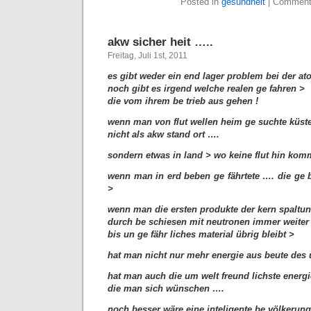
Posted in
gesundheit
|
Comment
akw sicher heit …..
Freitag, Juli 1st, 2011
es gibt weder ein end lager problem bei der ato
noch gibt es irgend welche realen ge fahren >
die vom ihrem be trieb aus gehen !
wenn man von flut wellen heim ge suchte küst
nicht als akw stand ort ….
sondern etwas in land > wo keine flut hin komm
wenn man in erd beben ge fährtete …. die ge 
>
wenn man die ersten produkte der kern spaltu
durch be schiesen mit neutronen immer weiter 
bis un ge fähr liches material übrig bleibt >
hat man nicht nur mehr energie aus beute des 
hat man auch die um welt freund lichste energi
die man sich wünschen ….
noch besser wäre eine inteligente be völkerung