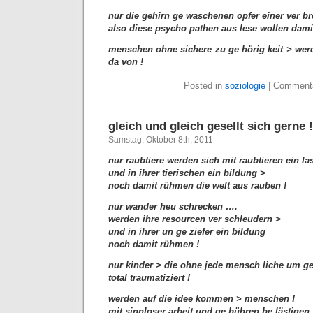
nur die gehirn ge waschenen opfer einer ver br
also diese psycho pathen aus lese wollen dami
menschen ohne sichere zu ge hörig keit > werd
da von !
Posted in
soziologie
|
Comments
gleich und gleich gesellt sich gerne !
Samstag, Oktober 8th, 2011
nur raubtiere werden sich mit raubtieren ein la
und in ihrer tierischen ein bildung >
noch damit rühmen die welt aus rauben !
nur wander heu schrecken ….
werden ihre resourcen ver schleudern >
und in ihrer un ge ziefer ein bildung
noch damit rühmen !
nur kinder > die ohne jede mensch liche um g
total traumatiziert !
werden auf die idee kommen > menschen !
mit sinnloser arbeit und ge bühren be lästigen