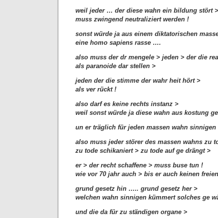
weil jeder … der diese wahn ein bildung stört 
muss zwingend neutraliziert werden !
sonst würde ja aus einem diktatorischen mass
eine homo sapiens rasse ….
also muss der dr mengele > jeden > der die real
als paranoide dar stellen >
jeden der die stimme der wahr heit hört >
als ver rückt !
also darf es keine rechts instanz >
weil sonst würde ja diese wahn aus kostung ges
un er träglich für jeden massen wahn sinnigen
also muss jeder störer des massen wahns zu t
zu tode schikaniert > zu tode auf ge drängt >
er > der recht schaffene > muss buse tun !
wie vor 70 jahr auch > bis er auch keinen frei
grund gesetz hin ….. grund gesetz her >
welchen wahn sinnigen kümmert solches ge wä
und die da für zu ständigen organe >