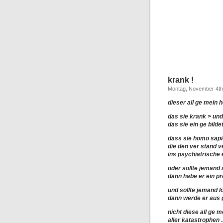
krank !
Montag, November 4th
dieser all ge mein h
das sie krank > und
das sie ein ge bildet
dass sie homo sapi
die den ver stand v
ins psychiatrische 
oder sollte jemand 
dann habe er ein p
und sollte jemand l
dann werde er aus g
nicht diese all ge m
aller katastrophen 