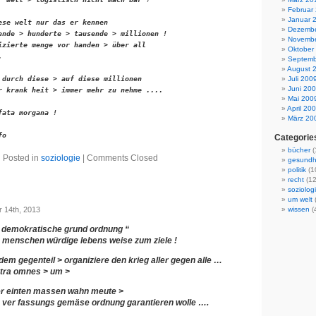
Februar
Januar 
ese welt nur das er kennen

Dezembe
ende > hunderte > tausende > millionen !

Novembe
izierte menge vor handen > über all 

Oktober


Septemb
August 
 durch diese > auf diese millionen 

Juli 200
Juni 20
r krank heit > immer mehr zu nehme ....

Mai 200
April 20
ata morgana !

März 20
fo
Categorie
bücher
(
Posted in
soziologie
|
Comments Closed
gesundh
politik
(1
recht
(12
soziolog
um welt
(
 14th, 2013
wissen
(
he demokratische grund ordnung “
e menschen würdige lebens weise zum ziele !
em gegenteil > organiziere den krieg aller gegen alle …
tra omnes > um >
er einten massen wahn meute >
e ver fassungs gemäse ordnung garantieren wolle ….