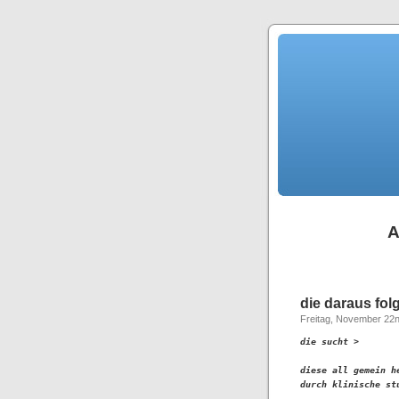
A
die daraus fol
Freitag, November 22n
die sucht >

diese all gemein h
durch klinische st