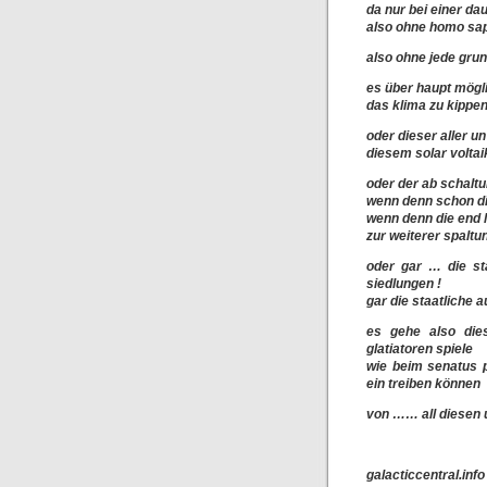
da nur bei einer da
also ohne homo sapi
also ohne jede grun
es über haupt mögl
das klima zu kippe
oder dieser aller u
diesem solar voltai
oder der ab schalt
wenn denn schon die
wenn denn die end l
zur weiterer spaltun
oder gar … die sta
siedlungen !
gar die staatliche 
es gehe also die
glatiatoren spiele
wie beim senatus 
ein treiben können
von …… all diesen u
galacticcentral.info