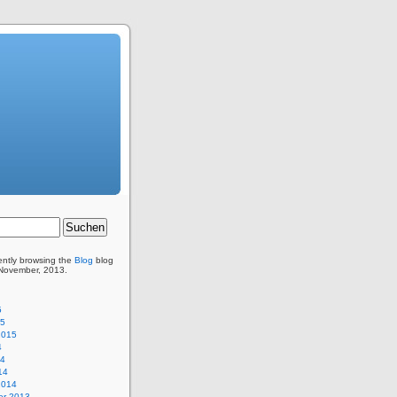
ently browsing the
Blog
blog
 November, 2013.
5
15
2015
4
14
14
2014
r 2013