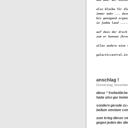
also bleibe für di
immer mehr ... duz
bis genügend organ
in jedem land .....
auf dass der druck
zum er kennen ihre
alles andere eine f
galacticcentral.in
anschlag !
Donnerstag, November
diese “ freiheitlic
habe also gar kein
sondern gerade zu d
bellum omnium con
zum krieg dieser v
gegen jeden der di