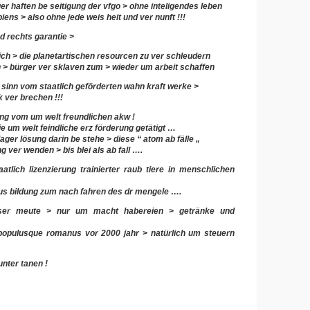
uer haften be seitigung der vfgo > ohne inteligendes leben
ens > also ohne jede weis heit und ver nunft !!!
d rechts garantie >
ich > die planetartischen resourcen zu ver schleudern
n > bürger ver sklaven zum > wieder um arbeit schaffen
n sinn vom staatlich geförderten wahn kraft werke >
k ver brechen !!!
ung vom um welt freundlichen akw !
 um welt feindliche erz förderung getätigt …
ager lösung darin be stehe > diese “ atom ab fälle „
g ver wenden > bis blei als ab fall ….
atlich lizenzierung trainierter raub tiere in menschlichen
aus bildung zum nach fahren des dr mengele ….
ser meute > nur um macht habereien > getränke und
populusque romanus vor 2000 jahr > natürlich um steuern
nter tanen !