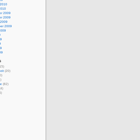
 2010
2010
r 2009
r 2009
 2009
er 2009
2009
9
09
9
09
09
s
15)
eit
(20)
0)
)
ie
(82)
4)
4)