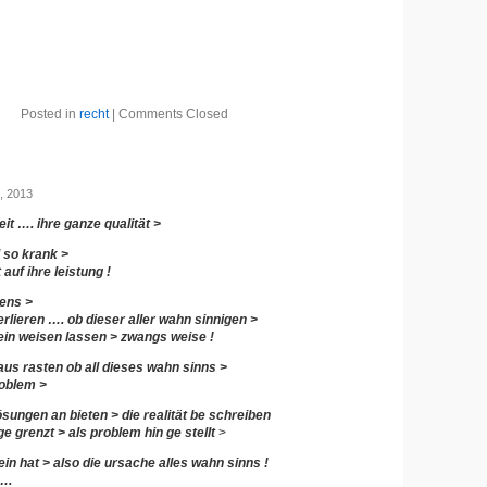
Posted in
recht
|
Comments Closed
, 2013
eit …. ihre ganze qualität >
 so krank >
 auf ihre leistung !
ens >
erlieren …. ob dieser aller wahn sinnigen >
ein weisen lassen > zwangs weise !
aus rasten ob all dieses wahn sinns >
roblem >
ösungen an bieten > die realität be schreiben
e grenzt > als problem hin ge stellt
>
ein hat > also die ursache alles wahn sinns !
….