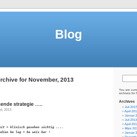
Blog
rchive for November, 2013
You are curr
archives for
Archives
gende strategie …..
Juli 201
d, 2013
April 20
Januar 
Juli 201
April 20
eit > klinisch gesehen süchtig ....

März 20
udien be leg > be weis bar !

Januar 
Dezembe