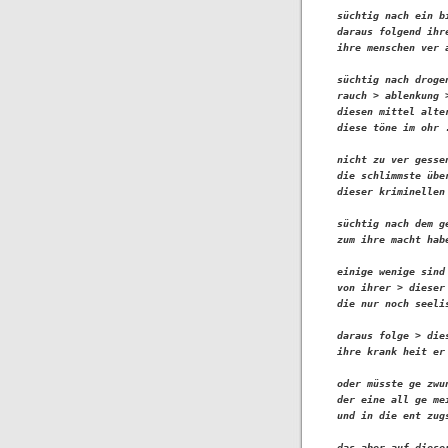
süchtig nach ein bi
daraus folgend ihr
ihre menschen ver a
süchtig nach droge
rauch > ablenkung 
diesen mittel alte
diese töne im ohr .
nicht zu ver gesse
die schlimmste über
dieser kriminellen
süchtig nach dem g
zum ihre macht habe
einige wenige sind
von ihrer > dieser
die nur noch seeli
daraus folge > die
ihre krank heit er
oder müsste ge zwu
der eine all ge me
und in die ent zugs
das aber auf diese