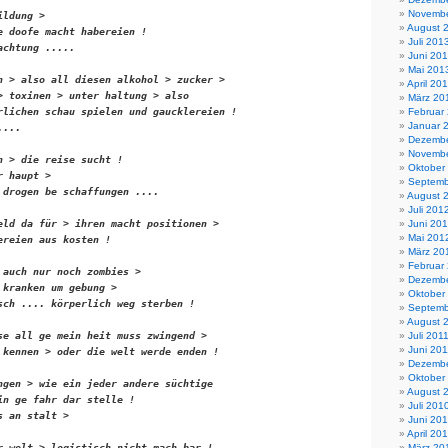
Novembe
ldung > 

August 
e doofe macht habereien !

Juli 201
chtung .....

Juni 20
Mai 201
n > also all diesen alkohol > zucker >

April 20
> toxinen > unter haltung > also 

März 20
rlichen schau spielen und gaucklereien !

Februar
Januar 
...

Dezembe
Novembe
n > die reise sucht !

Oktober
 haupt > 

Septemb
 drogen be schaffungen ....

August 
Juli 201
eld da für > ihren macht positionen > 

Juni 20
Mai 201
reien aus kosten !

März 20
Februar
 auch nur noch zombies >

Dezembe
 kranken um gebung >

Oktober
sch .... körperlich weg sterben !

Septemb
August 
se all ge mein heit muss zwingend >

Juli 201
Juni 201
 kennen > oder die welt werde enden !

Dezembe
Oktober
ngen > wie ein jeder andere süchtige 

August 
in ge fahr dar stelle !

Juli 201
 an stalt > 

Juni 20
April 20
r welt > logistisch nicht mach bar !

März 20