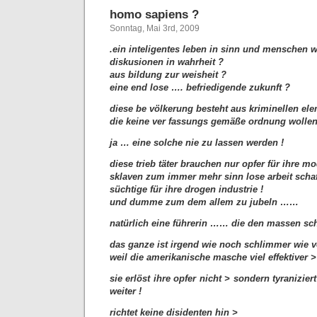
homo sapiens ?
Sonntag, Mai 3rd, 2009
.
ein inteligentes leben in sinn und menschen 
diskusionen in wahrheit ?
aus bildung zur weisheit ?
eine end lose …. befriedigende zukunft ?
diese be völkerung besteht aus kriminellen ele
die keine ver fassungs gemäße ordnung wolle
ja … eine solche nie zu lassen werden !
diese trieb täter brauchen nur opfer für ihre m
sklaven zum immer mehr sinn lose arbeit schaf
süchtige für ihre drogen industrie !
und dumme zum dem allem zu jubeln ……
natürlich eine führerin …… die den massen sch
das ganze ist irgend wie noch schlimmer wie vo
weil die amerikanische masche viel effektiver >
sie erlöst ihre opfer nicht > sondern tyranizie
weiter !
richtet keine disidenten hin >