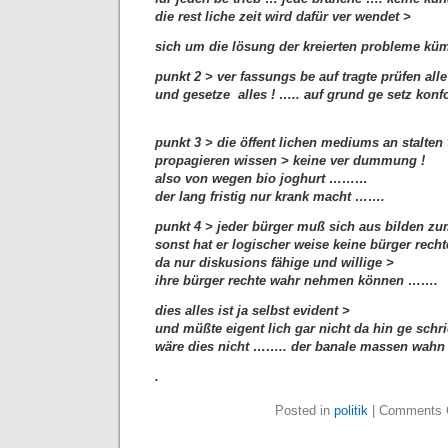
die rest liche zeit wird dafür ver wendet >
sich um die lösung der kreierten probleme k
punkt 2 > ver fassungs be auf tragte prüfen all
und gesetze alles ! ….. auf grund ge setz kon
punkt 3 > die öffent lichen mediums an stalten
propagieren wissen > keine ver dummung !
also von wegen bio joghurt ………
der lang fristig nur krank macht …….
punkt 4 > jeder bürger muß sich aus bilden z
sonst hat er logischer weise keine bürger recht
da nur diskusions fähige und willige >
ihre bürger rechte wahr nehmen können …….
dies alles ist ja selbst evident >
und müßte eigent lich gar nicht da hin ge schr
wäre dies nicht …….. der banale massen wah
.
Posted in
politik
|
Comments 