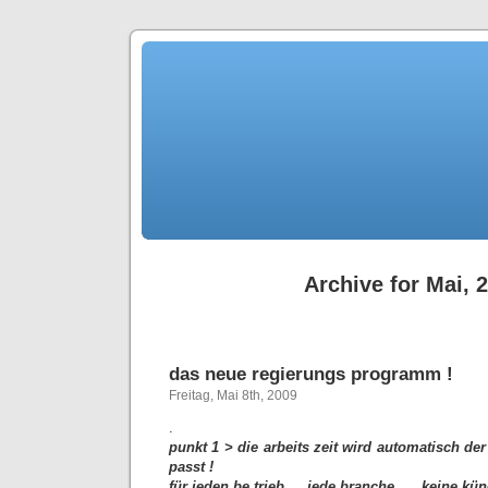
Archive for Mai, 
das neue regierungs programm !
Freitag, Mai 8th, 2009
.
punkt 1 > die arbeits zeit wird automatisch der
passt !
für jeden be trieb … jede branche …. keine k