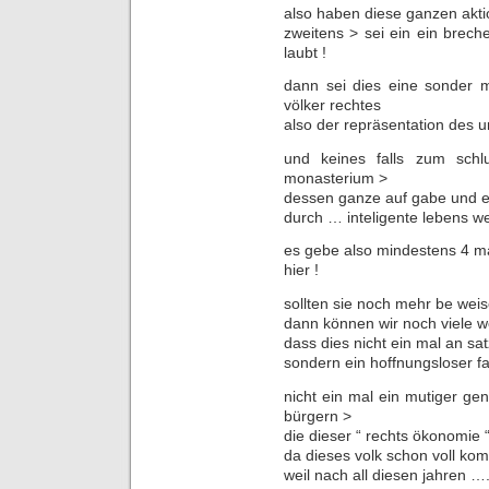
also haben diese ganzen akti
zweitens > sei ein ein brech
laubt !
dann sei dies eine sonder m
völker rechtes
also der repräsentation des u
und keines falls zum sch
monasterium >
dessen ganze auf gabe und ein
durch … inteligente lebens we
es gebe also mindestens 4 ma
hier !
sollten sie noch mehr be wei
dann können wir noch viele w
dass dies nicht ein mal an sat
sondern ein hoffnungsloser fa
nicht ein mal ein mutiger ge
bürgern >
die dieser “ rechts ökonomie
da dieses volk schon voll kom
weil nach all diesen jahren ….