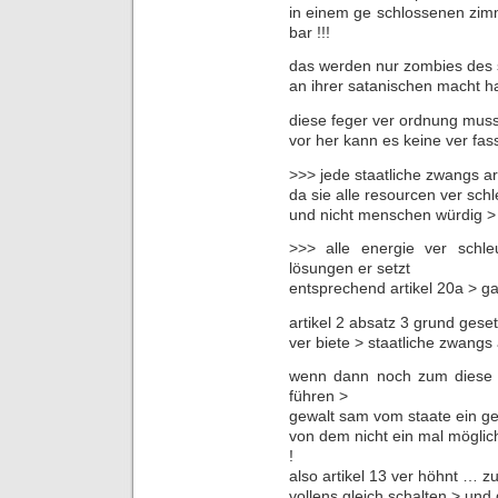
in einem ge schlossenen zimm
bar !!!
das werden nur zombies des 
an ihrer satanischen macht h
diese feger ver ordnung muss 
vor her kann es keine ver f
>>> jede staatliche zwangs ar
da sie alle resourcen ver sch
und nicht menschen würdig > 
>>> alle energie ver schl
lösungen er setzt
entsprechend artikel 20a > ga
artikel 2 absatz 3 grund gese
ver biete > staatliche zwangs a
wenn dann noch zum diese 3
führen >
gewalt sam vom staate ein ge 
von dem nicht ein mal mögli
!
also artikel 13 ver höhnt … z
vollens gleich schalten > und