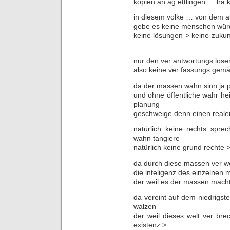
kopien an ag ettlingen … lra 
in diesem volke … von dem a
gebe es keine menschen würd
keine lösungen > keine zukunf
…
nur den ver antwortungs lose
also keine ver fassungs gem
da der massen wahn sinn ja pri
und ohne öffentliche wahr hei
planung
geschweige denn einen realen
natürlich keine rechts spr
wahn tangiere
natürlich keine grund rechte
da durch diese massen ver wei
die inteligenz des einzelnen 
der weil es der massen macht
da vereint auf dem niedrigst
walzen
der weil dieses welt ver bre
existenz >