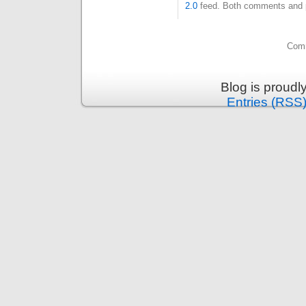
2.0
feed. Both comments and pi
Comm
Blog is proud
Entries (RSS