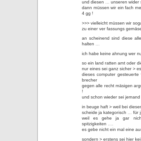
und diesen … unseren wider s
dann müssen wir ein fach meh
4 gg !
>>> vielleicht müssen wir sog
zu einer ver fassungs gemäse
an scheinend sind diese all
halten …
ich habe keine ahnung wer n
so ein land ratten amt oder 
nur eines sei ganz sicher > es
dieses computer gesteuerte 
brecher
gegen alle recht mäsigen ar
!
und schon wieder sei jemand
in beuge haft > weil bei die
scheide ja kategorisch … für
weil es gehe ja gar nich
spitzigkeiten ….
es gebe nicht ein mal eine au
sondern > erstens sei hier kei