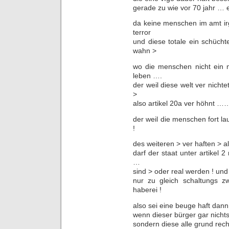
gerade zu wie vor 70 jahr … 
da keine menschen im amt ir
terror
und diese totale ein schüch
wahn >
wo die menschen nicht ein 
leben ….
der weil diese welt ver nicht
>
also artikel 20a ver höhnt …
der weil die menschen fort la
!
des weiteren > ver haften > al
darf der staat unter artikel 
…
sind > oder real werden ! un
nur zu gleich schaltungs 
haberei !
also sei eine beuge haft dan
wenn dieser bürger gar nichts
sondern diese alle grund rec