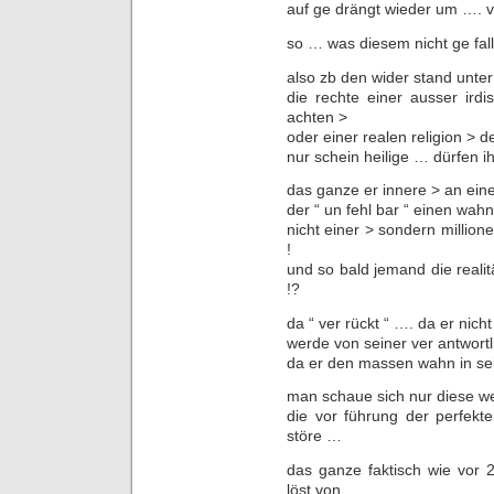
auf ge drängt wieder um ….
so … was diesem nicht ge fall
also zb den wider stand unter
die rechte einer ausser ird
achten >
oder einer realen religion >
nur schein heilige … dürfen ih
das ganze er innere > an ein
der “ un fehl bar “ einen wa
nicht einer > sondern million
!
und so bald jemand die realit
!?
da “ ver rückt “ …. da er nic
werde von seiner ver antwort
da er den massen wahn in sei
man schaue sich nur diese w
die vor führung der perfekte
störe …
das ganze faktisch wie vor 
löst von …