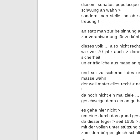
diesem senatus populusque
schwung an wahn >
sondern man stelle ihn ob se
treuung !
an statt man zur be sinnung a
zur verantwortung für zu künf
dieses volk … also nicht recht
wie vor 70 jahr auch > dara
sicherheit
un er trägliche aus mase a
und sei zu sicherheit des un
masse wahn
der weil materielles recht > 
!
da noch nicht ein mal ziele …
geschweige denn ein an ge bo
es gehe hier nicht >
um eine durch das grund gese
da dieser feger > seit 1935 >
mit der vollen unter stützung 
zum den bürger gleich schal
…