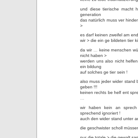
und diese tierische macht h
generation
das natürlich muss ver hinder
>
es darf keinen zweifel am en
wir > die ein ge bildeten tier 
da wir … keine menschen wü
nicht haben >
werden uns also nicht helfe
ein bildung
auf solches ge tier sein !
also muss jeder wider stand 
geben !!!
keinen rechts be helf ent sp
…
wir haben kein an sprech
sprechend ignoriert !
auch den wider stand unter ar
die geschwister scholl müsse
nur die totale > die gewalt s