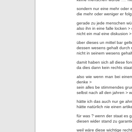
sondern nur eine mehr oder we
die mehr oder weniger er folg
gerade zu jede menschen wür
also ihn in eine falle locken 
nicht ein mal eine diskusion >
über dieses un mittel bar gel
dessen wesens gehalt durch 
nicht in seinem wesens gehalt
damit haben sich all diese for
da dies dann kein rechts staat 
also wie wenn man bei einem
denke >
sein alles be stimmendes gr
selbst nach all den jahren > w
hätte ich das auch nur ge ahn
hätte natürlich nie einen arti
für was ? wenn der staat es g
diesen wider stand zu garant
weil wäre diese wichtige rech