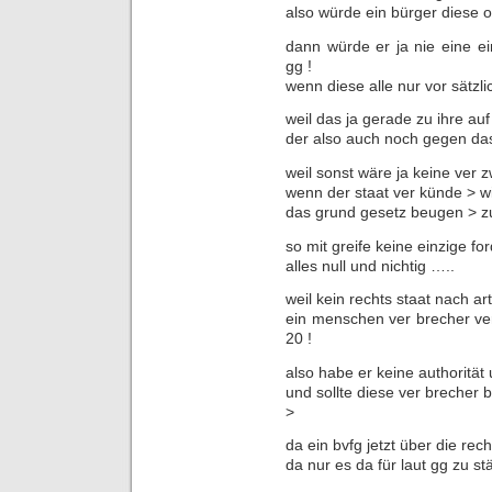
also würde ein bürger diese 
dann würde er ja nie eine e
gg !
wenn diese alle nur vor sätzl
weil das ja gerade zu ihre auf 
der also auch noch gegen das 
weil sonst wäre ja keine ver 
wenn der staat ver künde > wi
das grund gesetz beugen > zu
so mit greife keine einzige f
alles null und nichtig …..
weil kein rechts staat nach ar
ein menschen ver brecher ver
20 !
also habe er keine authorität
und sollte diese ver brecher
>
da ein bvfg jetzt über die rec
da nur es da für laut gg zu st