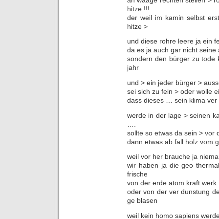
hitze !!!
der weil im kamin selbst er
hitze >
und diese rohre leere ja ein fe
da es ja auch gar nicht seine
sondern den bürger zu tode 
jahr
und > ein jeder bürger > ausse
sei sich zu fein > oder wolle 
dass dieses … sein klima ver 
werde in der lage > seinen k
….
sollte so etwas da sein > vo
dann etwas ab fall holz vom 
weil vor her brauche ja niem
wir haben ja die geo therma
frische
von der erde atom kraft werk
oder von der ver dunstung de
ge blasen
weil kein homo sapiens werde