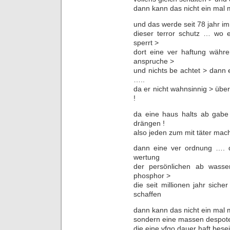
dann kann das nicht ein mal 
und das werde seit 78 jahr i
dieser terror schutz … wo 
sperrt >
dort eine ver haftung währe
anspruche >
und nichts be achtet > dann 
…..
da er nicht wahnsinnig > über
!
da eine haus halts ab gabe
drängen !
also jeden zum mit täter mac
dann eine ver ordnung …. d
wertung
der persönlichen ab wasse
phosphor >
die seit millionen jahr sich
schaffen
dann kann das nicht ein mal 
sondern eine massen despoten 
die eine vfgo dauer haft bese