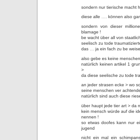
sondern nur tierische macht ha
diese alle …. können also ga
sondern von dieser million
blamage !
be wacht über all von staatlic
seelisch zu tode traumatizier
das … ja ein fach zu be weisen
also gebe es keine menschen
natürlich keinen artikel 1 gr
>
da diese seelische zu tode tra
an jeder strasen ecke > wo so 
seine menschen ver achtende >
natürlich sind auch diese ries
über haupt jede tier art > da
kein mensch würde auf die id
nennen !
so etwas doofes kann nur ei
jugend
nicht ein mal ein schimpan