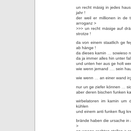
un recht mäsig in jedes haus
jahr !
der weil er millionen in de
arroganz >
>>> un recht mäsige auf dr
strotze !
da von einem staatlich ge fe
ab hänge !
da dieses kamin … sowieso n
da ja immer alles hin unter fa
und unten her aus ge holt we
wie wenn jemand …. sein ha
wie wenn … an einer wand i
nur un ge ziefer können … sic
aber deren bischen funken ka
wirbelatoren im kamin um d
kühlen
und einem anti funken flug k
brände haben die ursache in
>
an waage rechten stellen > 