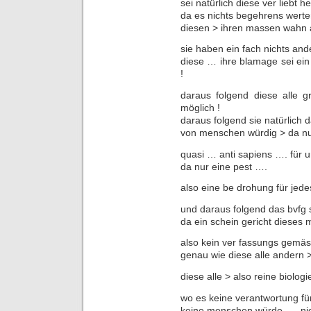
sei natürlich diese ver liebt 
da es nichts begehrens werte
diesen > ihren massen wahn 
sie haben ein fach nichts and
diese … ihre blamage sei ein
!
daraus folgend diese alle 
möglich !
daraus folgend sie natürlich 
von menschen würdig > da nur
quasi … anti sapiens …. für u
da nur eine pest ….
also eine be drohung für jede
und daraus folgend das bvfg se
da ein schein gericht dieses
also kein ver fassungs gemäs
genau wie diese alle andern
diese alle > also reine biologi
wo es keine verantwortung für
keine menschen würde …. nicht