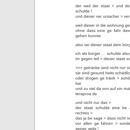
der weil der staat > und d
schulde !
und dieser ver ursacher > ver 
weil dieser in die wohnung ge
ohne dass eine ge fahr dav
gehen konnte
also sei dieser staat dem bürg
ich als bürger … schulde also
im gegen teil > dieser staat s
>>> getränke sind nicht nur s
sie sind gesund heits schädli
oder drogen ge tränk > sond
bar
und zu viel da von auf ein mal
teraproa.de
und nicht nur das >
der staat schulde eine be 
rechtes >
das ja be sage > dass nicht n
vor allen ge fahren > sond
seiner seits !