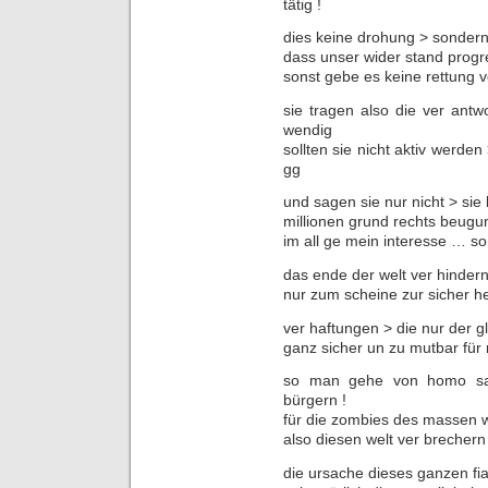
tätig !
dies keine drohung > sondern
dass unser wider stand prog
sonst gebe es keine rettung v
sie tragen also die ver ant
wendig
sollten sie nicht aktiv werden
gg
und sagen sie nur nicht > sie 
millionen grund rechts beugu
im all ge mein interesse … so
das ende der welt ver hinder
nur zum scheine zur sicher h
ver haftungen > die nur der g
ganz sicher un zu mutbar für
so man gehe von homo sa
bürgern !
für die zombies des massen w
also diesen welt ver brechern 
die ursache dieses ganzen fi