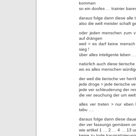
kommen
so ein doofes … trainier bar
daraus folge dann diese alle 
also die welt meister schaft ge
oder jeden menschen zum vie
auf drängen
weil > es darf keine mensch
sieg !
über alles inteligente leben 
natürlich auch diese tierische
wo es alles menschen würdige
der weil die tierische ver herr
jede droge > jede tierische ve
jede ver schleuderung der re
die ver seuchung der um welt 
alles ver treten > nur eben
tabu ….
daraus folge dann diese dauer
der ver fassungs gemäsen or
wie artikel 1 … 2 … 4 … 13 un
keine zu tode traumatizierun