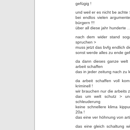
gefügig !
und weil er es nicht be acht
bei endlos vielen argumente
bürgern !!!
über all diese jahr hunderte …
nach dem wider stand soga
spruchen >
muss jetzt das bvfg endlich d
sonst werde alles zu ende g
da dann dieses ganze welt
arbeit schaffen
das in jeder zeitung nach zu 
da arbeit schaffen voll k
kriminell !
wir brauchen nur die arbeits 
das um welt schutz > un
schleuderung
keine schnellere klima kipp
20a !
das eine ver höhnung von arti
das eine gleich schaltung w