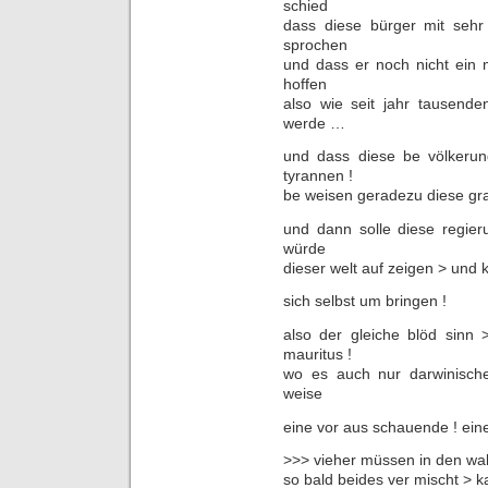
schied
dass diese bürger mit sehr 
sprochen
und dass er noch nicht ein m
hoffen
also wie seit jahr tausende
werde …
und dass diese be völkerung
tyrannen !
be weisen geradezu diese gra
und dann solle diese regie
würde
dieser welt auf zeigen > und k
sich selbst um bringen !
also der gleiche blöd sinn 
mauritus !
wo es auch nur darwinische
weise
eine vor aus schauende ! ei
>>> vieher müssen in den wal
so bald beides ver mischt >