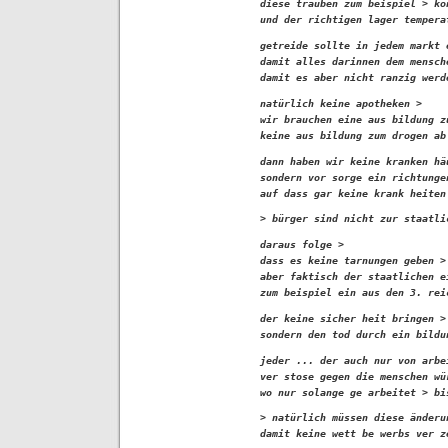
diese trauben zum beispiel > kö
und der richtigen lager tempera
getreide sollte in jedem markt 
damit alles darinnen dem mensch
damit es aber nicht ranzig werd
natürlich keine apotheken >

wir brauchen eine aus bildung z
keine aus bildung zum drogen ab
dann haben wir keine kranken häu
sondern vor sorge ein richtunge
auf dass gar keine krank heiten
> bürger sind nicht zur staatli
daraus folge >

dass es keine tarnungen geben >
aber faktisch der staatlichen e
zum beispiel ein aus den 3. rei
der keine sicher heit bringen >

sondern den tod durch ein bildu
jeder ... der auch nur von arbe
ver stose gegen die menschen wü
wo nur solange ge arbeitet > bi
> natürlich müssen diese änderu
damit keine wett be werbs ver z