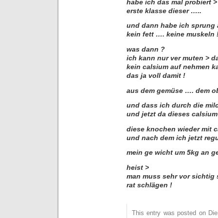
habe ich das mal probiert >
erste klasse dieser …..
und dann habe ich sprung a
kein fett …. keine muskeln 
was dann ?
ich kann nur ver muten > d
kein calsium auf nehmen k
das ja voll damit !
aus dem gemüse …. dem ob
und dass ich durch die mil
und jetzt da dieses calsiu
diese knochen wieder mit ca
und nach dem ich jetzt regu
mein ge wicht um 5kg an ge
heist >
man muss sehr vor sichtig
rat schlägen !
This entry was posted on Dien