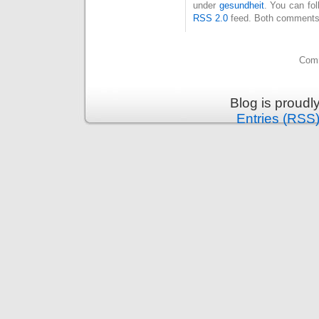
under
gesundheit
. You can fol
RSS 2.0
feed. Both comments 
Comm
Blog is proud
Entries (RSS