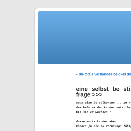
« die totale verstandes losigkeit d
eine selbst be s
frage >>>
wenn eine be völkerung ... zu re
des halb werden kinder unter be
bis sie er wachsen !

diese wolfs kinder aber ... 

können ja nie zu rechnungs fähig