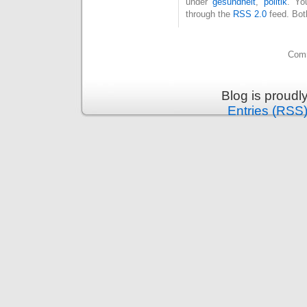
under
gesundheit
,
politik
. Yo
through the
RSS 2.0
feed. Bot
Comm
Blog is proud
Entries (RSS