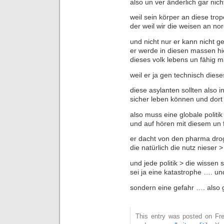
also un ver änderlich gar nic
weil sein körper an diese tro
der weil wir die weisen an n
und nicht nur er kann nicht g
er werde in diesen massen hie
dieses volk lebens un fähig 
weil er ja gen technisch dies
diese asylanten sollten also i
sicher leben können und dort n
also muss eine globale politik
und auf hören mit diesem un 
er dacht von den pharma dr
die natürlich die nutz nieser 
und jede politik > die wissen 
sei ja eine katastrophe …. un
sondern eine gefahr …. also ga
This entry was posted on Frei